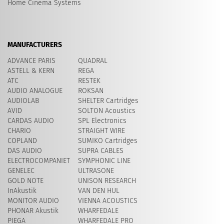
Home Cinema Systems
MANUFACTURERS
ADVANCE PARIS
QUADRAL
ASTELL & KERN
REGA
ATC
RESTEK
AUDIO ANALOGUE
ROKSAN
AUDIOLAB
SHELTER Cartridges
AVID
​SOLTON Acoustics
CARDAS AUDIO
SPL Electronics
CHARIO
STRAIGHT WIRE
COPLAND
SUMIKO Cartridges
DAS AUDIO
SUPRA CABLES
ELECTROCOMPANIET
SYMPHONIC LINE
GENELEC
ULTRASONE
GOLD NOTE
UNISON RESEARCH
InAkustik
VAN DEN HUL
MONITOR AUDIO
VIENNA ACOUSTICS
PHONAR Akustik
WHARFEDALE
PIEGA
WHARFEDALE PRO