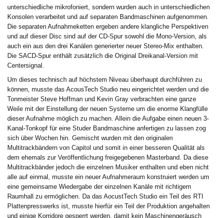
unterschiedliche mikrofoniert, sondern wurden auch in unterschiedlichen
Konsolen verarbeitet und auf separaten Bandmaschinen aufgenommen.
Die separaten Aufnahmeketten ergeben andere klangliche Perspektiven
und auf dieser Disc sind auf der CD-Spur sowohl die Mono-Version, als
auch ein aus den drei Kanälen generierter neuer Stereo-Mix enthalten.
Die SACD-Spur enthält zusätzlich die Original Dreikanal-Version mit
Centersignal.
Um dieses technisch auf höchstem Niveau überhaupt durchführen zu
können, musste das AcousTech Studio neu eingerichtet werden und die
Tonmeister Steve Hoffman und Kevin Gray verbrachten eine ganze
Weile mit der Einstellung der neuen Systeme um die enorme Klangfülle
dieser Aufnahme möglich zu machen. Allein die Aufgabe einen neuen 3-
Kanal-Tonkopf für eine Studer Bandmaschine anfertigen zu lassen zog
sich über Wochen hin. Gemischt wurden mit den originalen
Multitrackbändern von Capitol und somit in einer besseren Qualität als
dem ehemals zur Veröffentlichung freigegebenen Masterband. Da diese
Multitrackbänder jedoch die einzelnen Musiker enthalten und eben nicht
alle auf einmal, musste ein neuer Aufnahmeraum konstruiert werden um
eine gemeinsame Wiedergabe der einzelnen Kanäle mit richtigem
Raumhall zu ermöglichen. Da das AocustTech Studio ein Teil des RTI
Plattenpresswerks ist, musste hierfür ein Teil der Produktion angehalten
und einige Korridore gesperrt werden, damit kein Maschinengeräusch