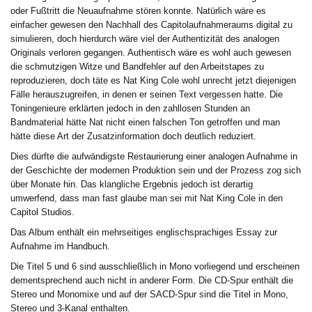
oder Fußtritt die Neuaufnahme stören konnte. Natürlich wäre es
einfacher gewesen den Nachhall des Capitolaufnahmeraums digital zu
simulieren, doch hierdurch wäre viel der Authentizität des analogen
Originals verloren gegangen. Authentisch wäre es wohl auch gewesen
die schmutzigen Witze und Bandfehler auf den Arbeitstapes zu
reproduzieren, doch täte es Nat King Cole wohl unrecht jetzt diejenigen
Fälle herauszugreifen, in denen er seinen Text vergessen hatte. Die
Toningenieure erklärten jedoch in den zahllosen Stunden an
Bandmaterial hätte Nat nicht einen falschen Ton getroffen und man
hätte diese Art der Zusatzinformation doch deutlich reduziert.
Dies dürfte die aufwändigste Restaurierung einer analogen Aufnahme in
der Geschichte der modernen Produktion sein und der Prozess zog sich
über Monate hin. Das klangliche Ergebnis jedoch ist derartig
umwerfend, dass man fast glaube man sei mit Nat King Cole in den
Capitol Studios.
Das Album enthält ein mehrseitiges englischsprachiges Essay zur
Aufnahme im Handbuch.
Die Titel 5 und 6 sind ausschließlich in Mono vorliegend und erscheinen
dementsprechend auch nicht in anderer Form. Die CD-Spur enthält die
Stereo und Monomixe und auf der SACD-Spur sind die Titel in Mono,
Stereo und 3-Kanal enthalten.