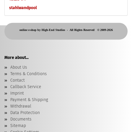
stahlwandpool
online e-shop by High-End Studios -
All Rights Reserved © 2009-2026
More about...
About Us
Terms & Conditions
Contact
Callback Service
Imprint
Payment & Shipping
Withdrawal
Data Protection
Documents
Sitemap