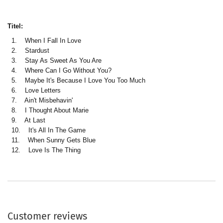
Titel:
1. When I Fall In Love
2. Stardust
3. Stay As Sweet As You Are
4. Where Can I Go Without You?
5. Maybe It's Because I Love You Too Much
6. Love Letters
7. Ain't Misbehavin'
8. I Thought About Marie
9. At Last
10. It's All In The Game
11. When Sunny Gets Blue
12. Love Is The Thing
Customer reviews