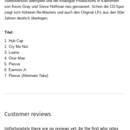
Stereoversion überspielt und bei Analogue Productions in Kalifornien
von Kevin Gray und Steve Hoffman neu gemastert. Schon die CD-Spur
zeigt sich früheren Re-Masters und auch den Original LPs aus den 50er
Jahren deutlich überlegen.
Titel:
1. Hub Cap
2. Cry Me Not
3. Luana
4. Osie Mae
5. Plexus
6. Earmon Jr.
7. Plexus (Alternate Take)
Customer reviews
Unfortunately there are no reviews yet. Be the first who rates