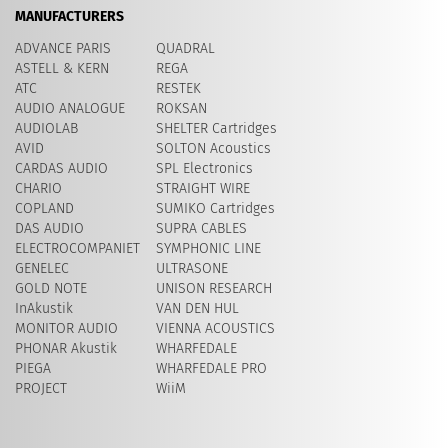
MANUFACTURERS
ADVANCE PARIS
QUADRAL
ASTELL & KERN
REGA
ATC
RESTEK
AUDIO ANALOGUE
ROKSAN
AUDIOLAB
SHELTER Cartridges
AVID
​SOLTON Acoustics
CARDAS AUDIO
SPL Electronics
CHARIO
STRAIGHT WIRE
COPLAND
SUMIKO Cartridges
DAS AUDIO
SUPRA CABLES
ELECTROCOMPANIET
SYMPHONIC LINE
GENELEC
ULTRASONE
GOLD NOTE
UNISON RESEARCH
InAkustik
VAN DEN HUL
MONITOR AUDIO
VIENNA ACOUSTICS
PHONAR Akustik
WHARFEDALE
PIEGA
WHARFEDALE PRO
PROJECT
WiiM