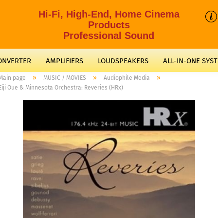
Hi-Fi, High-End, Home Cinema
Products
Professional Sound
CONVERTER
AMPLIFIERS
LOUDSPEAKERS
ALL-IN-ONE SYS
»
»
»
Main page
MUSIC / MOVIES
Audiophile Media
Eiji Oue & Minnesota Orchestra: Reveries (HRx)