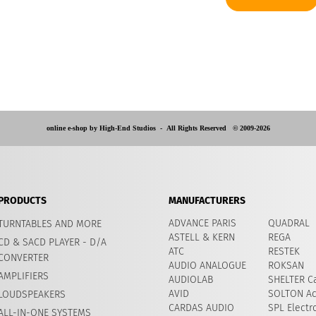
online e-shop by High-End Studios -
All Rights Reserved © 2009-2026
PRODUCTS
MANUFACTURERS
ADVANCE PARIS
QUADRAL
TURNTABLES AND MORE
ASTELL & KERN
REGA
CD & SACD PLAYER - D/A
ATC
RESTEK
CONVERTER
AUDIO ANALOGUE
ROKSAN
AMPLIFIERS
AUDIOLAB
SHELTER Ca
AVID
​SOLTON Ac
LOUDSPEAKERS
CARDAS AUDIO
SPL Electr
ALL-IN-ONE SYSTEMS