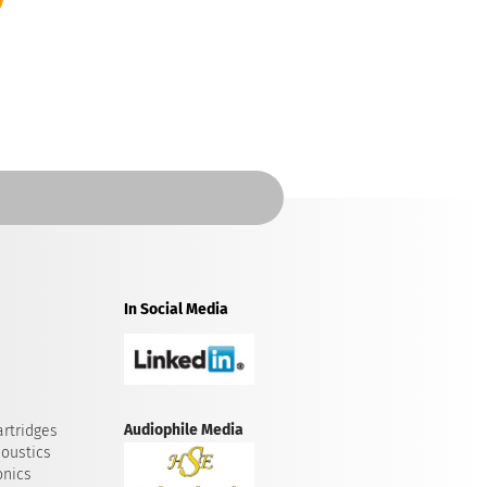
In Social Media
Audiophile Media
rtridges
oustics
onics