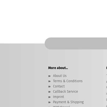
More about...
About Us
Terms & Conditions
Contact
Callback Service
Imprint
Payment & Shipping