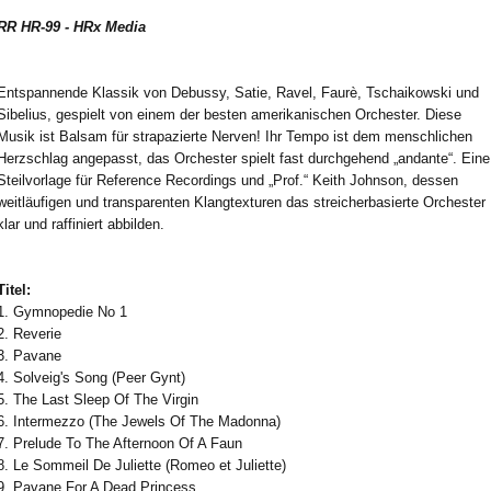
RR HR-99 - HRx Media
Entspannende Klassik von Debussy, Satie, Ravel, Faurè, Tschaikowski und
Sibelius, gespielt von einem der besten amerikanischen Orchester. Diese
Musik ist Balsam für strapazierte Nerven! Ihr Tempo ist dem menschlichen
Herzschlag angepasst, das Orchester spielt fast durchgehend „andante“. Eine
Steilvorlage für Reference Recordings und „Prof.“ Keith Johnson, dessen
weitläufigen und transparenten Klangtexturen das streicherbasierte Orchester
klar und raffiniert abbilden.
Titel:
1. Gymnopedie No 1
2. Reverie
3. Pavane
4. Solveig's Song (Peer Gynt)
5. The Last Sleep Of The Virgin
6. Intermezzo (The Jewels Of The Madonna)
7. Prelude To The Afternoon Of A Faun
8. Le Sommeil De Juliette (Romeo et Juliette)
9. Pavane For A Dead Princess