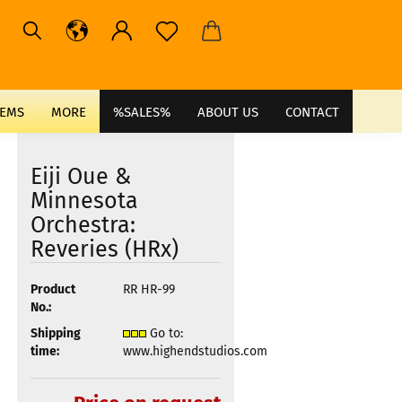
TEMS
MORE
%SALES%
ABOUT US
CONTACT
Eiji Oue &
Minnesota
Orchestra:
Reveries (HRx)
Product
RR HR-99
No.:
Shipping
Go to:
time:
www.highendstudios.com