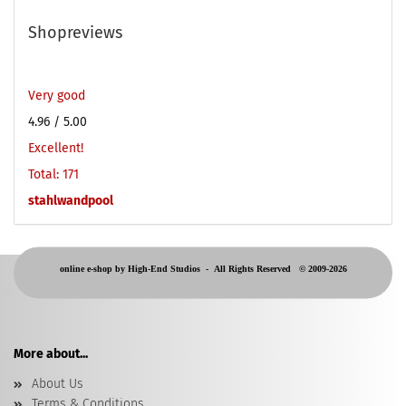
Shopreviews
Very good
4.96
/ 5.00
Excellent!
Total: 171
stahlwandpool
online e-shop by High-End Studios -
All Rights Reserved © 2009-2026
More about...
About Us
Terms & Conditions