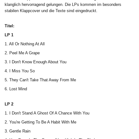
klanglich hervorragend gelungen. Die LPs kommen im besonders
stabilen Klappcover und die Texte sind eingedruckt.
Titel:
LP 1
1. All Or Nothing At All
2. Peel Me A Grape
3. I Don't Know Enough About You
4. I Miss You So
5. They Can't Take That Away From Me
6. Lost Mind
LP 2
1. I Don't Stand A Ghost Of A Chance With You
2. You're Getting To Be A Habit With Me
3. Gentle Rain