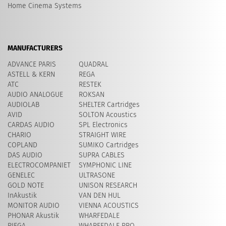
Home Cinema Systems
MANUFACTURERS
ADVANCE PARIS
QUADRAL
ASTELL & KERN
REGA
ATC
RESTEK
AUDIO ANALOGUE
ROKSAN
AUDIOLAB
SHELTER Cartridges
AVID
​SOLTON Acoustics
CARDAS AUDIO
SPL Electronics
CHARIO
STRAIGHT WIRE
COPLAND
SUMIKO Cartridges
DAS AUDIO
SUPRA CABLES
ELECTROCOMPANIET
SYMPHONIC LINE
GENELEC
ULTRASONE
GOLD NOTE
UNISON RESEARCH
InAkustik
VAN DEN HUL
MONITOR AUDIO
VIENNA ACOUSTICS
PHONAR Akustik
WHARFEDALE
PIEGA
WHARFEDALE PRO