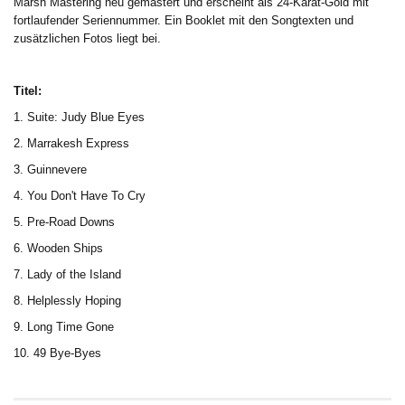
Marsh Mastering neu gemastert und erscheint als 24-Karat-Gold mit
fortlaufender Seriennummer. Ein Booklet mit den Songtexten und
zusätzlichen Fotos liegt bei.
Titel:
1. Suite: Judy Blue Eyes
2. Marrakesh Express
3. Guinnevere
4. You Don't Have To Cry
5. Pre-Road Downs
6. Wooden Ships
7. Lady of the Island
8. Helplessly Hoping
9. Long Time Gone
10. 49 Bye-Byes