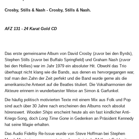
Crosby, Stills & Nash - Crosby, Stills & Nash.
AFZ 131 - 24 Karat Gold CD
Das erste gemeinsame Album von David Crosby (zuvor bei den Byrds),
Stephen Stills (zuvor bei Buffalo Springfield) und Graham Nash (zuvor
bei den Hollies) war im Jahr 1979 ein absoluter Hit. Obwohl das Trio
überhaupt nicht klang wie die Bands, aus denen es hervorgegangen war,
traf man den Zahn der Zeit perfekt und die Band wurde gerne als die
amerikanische Antwort auf die Beatles tituliert. Die Vokalharmonien der
Akteure erinnern in wunderbarster Weise an Simon & Garfunkel.
Die häufig politisch motivierten Texte mit einem Mix aus Folk und Pop
sind auch über 30 Jahre nach erscheinen des Albums noch absolut
hörenswert.
Wooden Ships
erscheint heute als ein fast kindlicher Anti-
Kriegs-Song, doch
Long Time Gone
in Gedenken an Präsident Kennedy
hat seine Magie erhalten.
Das Audio Fideltiy Re-Issue wurde von Steve Hoffman bei Stephen