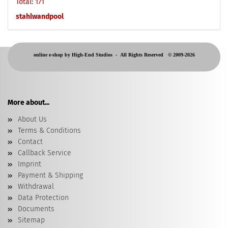
Total: 171
stahlwandpool
online e-shop by High-End Studios -
All Rights Reserved © 2009-2026
More about...
About Us
Terms & Conditions
Contact
Callback Service
Imprint
Payment & Shipping
Withdrawal
Data Protection
Documents
Sitemap