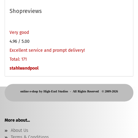
Shopreviews
Very good
4.96
/ 5.00
Excellent service and prompt delivery!
Total: 171
stahlwandpool
online e-shop by High-End Studios -
All Rights Reserved © 2009-2026
More about...
About Us
Terms & Conditions