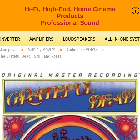
Hi-Fi, High-End, Home Cinema
Products
Professional Sound
CONVERTER
AMPLIFIERS
LOUDSPEAKERS
ALL-IN-ONE SYS
»
»
»
Main page
MUSIC / MOVIES
Audiophile VINYLs
The Grateful Dead - Skull and Roses