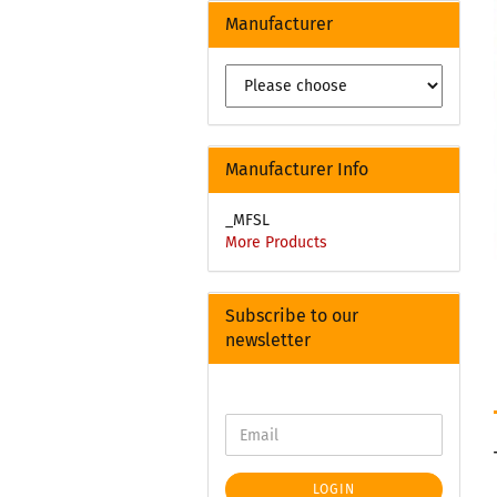
Manufacturer
Manufacturer Info
_MFSL
More Products
Subscribe to our
newsletter
LOGIN