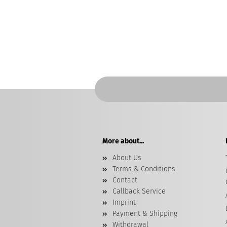
More about...
About Us
Terms & Conditions
Contact
Callback Service
Imprint
Payment & Shipping
Withdrawal