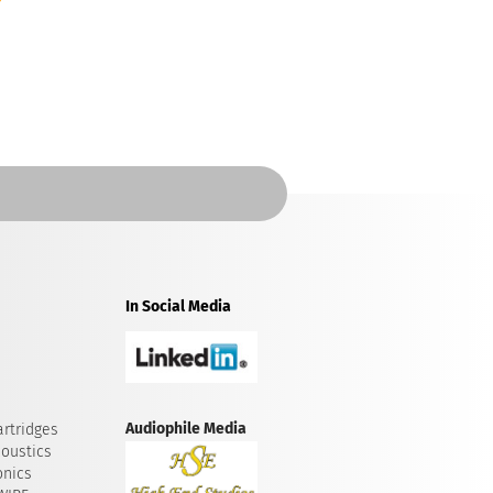
In Social Media
Audiophile Media
rtridges
oustics
onics