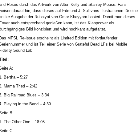
and Roses durch das Artwork von Alton Kelly und Stanley Mouse. Fans
weisen darauf hin, dass dieses auf Edmund J. Sullivans Illustrationen für eine
antike Ausgabe der Rubaiyat von Omar Khayyam basiert. Damit man dieses
Cover auch entsprechend genießen kann, ist das Klappcover als
durchgängiges Bild konzipiert und wird hochkant aufgefaltet.
Das MFSL Re-Issue erscheint als Limited Edition mit fortlaufender
Seriennummer und ist Teil einer Serie von Grateful Dead LPs bei Mobile
Fidelity Sound Lab.
Titel:
Seite A:
1. Bertha – 5:27
2. Mama Tried – 2:42
3. Big Railroad Blues – 3:34
4. Playing in the Band – 4:39
Seite B:
1. The Other One – 18:05
Seite C: