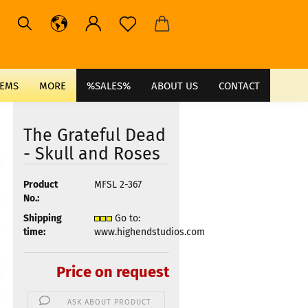
TEMS
MORE
%SALES%
ABOUT US
CONTACT
The Grateful Dead
- Skull and Roses
Product
MFSL 2-367
No.:
Shipping
Go to:
time:
www.highendstudios.com
Price on request
ASK ABOUT PRODUCT