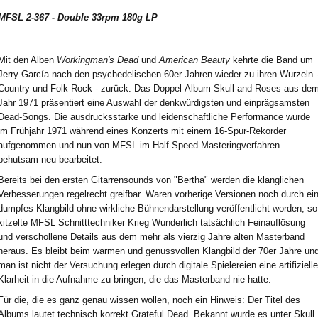
MFSL 2-367 - Double 33rpm 180g LP
Mit den Alben
Workingman's Dead
und
American Beauty
kehrte die Band um
Jerry García nach den psychedelischen 60er Jahren wieder zu ihren Wurzeln 
Country und Folk Rock - zurück. Das Doppel-Album Skull and Roses aus de
Jahr 1971 präsentiert eine Auswahl der denkwürdigsten und einprägsamsten
Dead-Songs. Die ausdrucksstarke und leidenschaftliche Performance wurde
im Frühjahr 1971 während eines Konzerts mit einem 16-Spur-Rekorder
aufgenommen und nun von MFSL im Half-Speed-Masteringverfahren
behutsam neu bearbeitet.
Bereits bei den ersten Gitarrensounds von "Bertha" werden die klanglichen
Verbesserungen regelrecht greifbar. Waren vorherige Versionen noch durch ei
dumpfes Klangbild ohne wirkliche Bühnendarstellung veröffentlicht worden, so
kitzelte MFSL Schnitttechniker Krieg Wunderlich tatsächlich Feinauflösung
und verschollene Details aus dem mehr als vierzig Jahre alten Masterband
heraus. Es bleibt beim warmen und genussvollen Klangbild der 70er Jahre un
man ist nicht der Versuchung erlegen durch digitale Spielereien eine artifizielle
Klarheit in die Aufnahme zu bringen, die das Masterband nie hatte.
Für die, die es ganz genau wissen wollen, noch ein Hinweis: Der Titel des
Albums lautet technisch korrekt Grateful Dead. Bekannt wurde es unter Skull