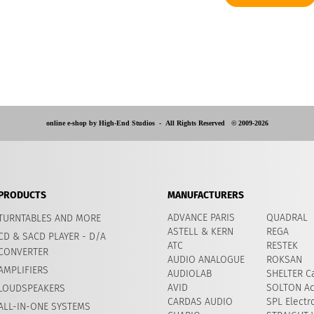
online e-shop by High-End Studios -
All Rights Reserved © 2009-2026
PRODUCTS
MANUFACTURERS
ADVANCE PARIS
QUADRAL
TURNTABLES AND MORE
ASTELL & KERN
REGA
CD & SACD PLAYER - D/A
ATC
RESTEK
CONVERTER
AUDIO ANALOGUE
ROKSAN
AMPLIFIERS
AUDIOLAB
SHELTER Ca
AVID
​SOLTON Ac
LOUDSPEAKERS
CARDAS AUDIO
SPL Electr
ALL-IN-ONE SYSTEMS