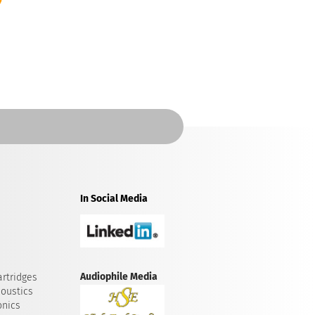
In Social Media
Audiophile Media
rtridges
oustics
onics