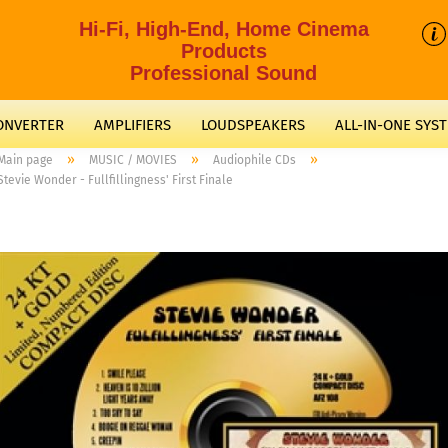
Hi-Fi, High-End, Home Cinema
Products
Professional Sound
CONVERTER
AMPLIFIERS
LOUDSPEAKERS
ALL-IN-ONE SYS
»
»
»
Main page
MUSIC / MOVIES
Audiophile CDs
Stevie Wonder - Fullfillingness' First Finale