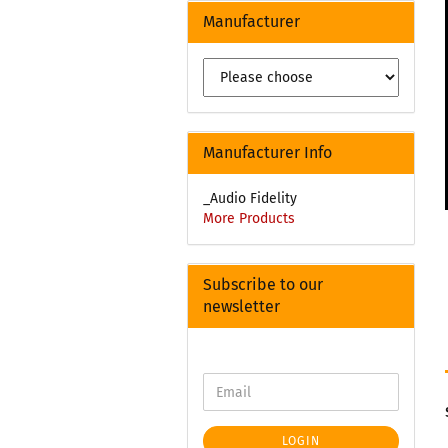
Manufacturer
Manufacturer Info
_Audio Fidelity
More Products
Subscribe to our
newsletter
LOGIN