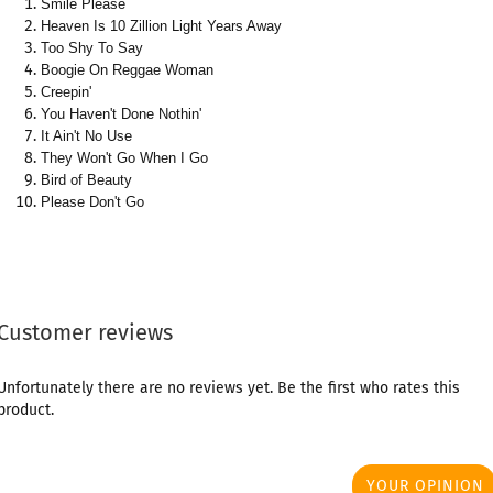
Smile Please
Heaven Is 10 Zillion Light Years Away
Too Shy To Say
Boogie On Reggae Woman
Creepin'
You Haven't Done Nothin'
It Ain't No Use
They Won't Go When I Go
Bird of Beauty
Please Don't Go
Customer reviews
Unfortunately there are no reviews yet. Be the first who rates this
product.
YOUR OPINION