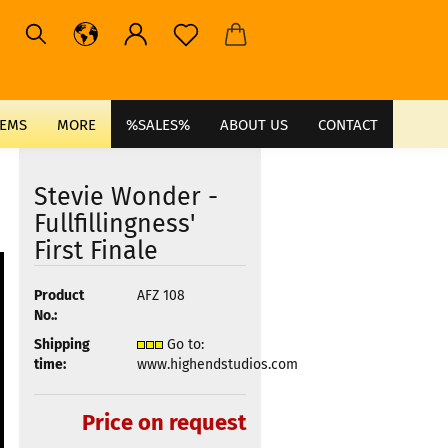
TEMS
MORE
%SALES%
ABOUT US
CONTACT
Stevie Wonder -
Fullfillingness'
First Finale
Product
AFZ 108
No.:
Shipping
Go to:
time:
www.highendstudios.com
Price on request