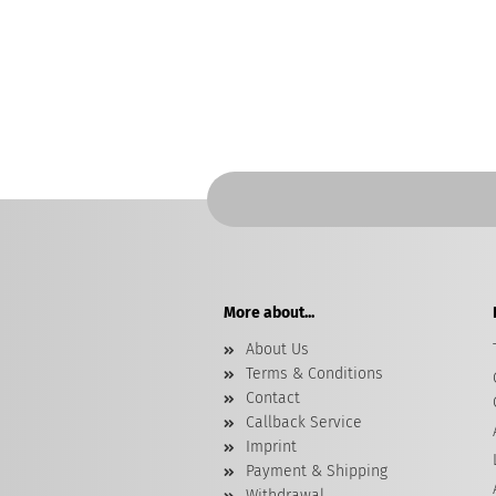
More about...
About Us
Terms & Conditions
Contact
Callback Service
Imprint
Payment & Shipping
Withdrawal