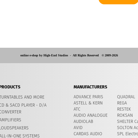
online e-shop by High-End Studios -
All Rights Reserved © 2009-2026
PRODUCTS
MANUFACTURERS
ADVANCE PARIS
QUADRAL
TURNTABLES AND MORE
ASTELL & KERN
REGA
CD & SACD PLAYER - D/A
ATC
RESTEK
CONVERTER
AUDIO ANALOGUE
ROKSAN
AMPLIFIERS
AUDIOLAB
SHELTER Ca
AVID
​SOLTON Ac
LOUDSPEAKERS
CARDAS AUDIO
SPL Electr
ALL-IN-ONE SYSTEMS