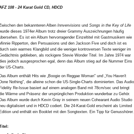
AFZ 108 - 24 Karat Gold CD, HDCD
Zwischen den bekannteren Alben
Innvervisions
und
Songs in the Key of Life
wurde dieses 1974er Album trotz dreier Grammy Auszeichnungen häufig
übersehen. Es ist ein Album hervorragender Einzeltitel mit Gastmusikern wie
Minnie Ripperton, den Persuasions und den Jackson Five und doch ist es
durch sein warmes Klangbild und die weniger kontroversen Texte weniger im
Gedächtnis geblieben, als rockigere Stevie Wonder Titel. Im Jahre 1974 war
dies jedoch ausgesprochen egal, denn das Album stieg auf die Nummer Eins
der US-Charts.
Das Album enthält Hits wie „Boogie on Reggae Woman" und „You Haven't
Done Nothing", die alleine schon die US-Single-Charts dominierten. Das Audio
Fidelity Re-Issue basiert auf einem analogen Band mit 78cm/sec und bringt
die Wärme und Präsenz der ursprünglichen Produktion wunderbar zu Gehör.
Das Album wurde durch Kevin Gray in seinem neuen Cohearant Audio Studio
neu digitalisiert und in HDCD codiert. Die 24-Karat-Gold erscheint als Limited
Edition und enthält ein Booklet mit den Songtexten. Ein Tipp für Genusshörer.
Titel: