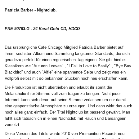
Patricia Barber - Nightclub.
PRE 90763-G - 24 Karat Gold CD, HDCD
Das ursprüngliche Cafe Chicago Mitglied Patricia Barber bietet auf
ihrem sechsten Album eine Sammlung langsamer Standards, die sich
geradezu perfekt für einen regnerischen Tag eignen. Sie gibt hierbei
Klassikern wie "Autumn Leaves" , "I Fall in Love to Easily" , "Bye Bay
Blackbird" und auch "Alfie" eine spannende Seite und zeigt was ein
Vollprofi selbst mit so bekannten Stücken noch neu erschaffen kann.
Die Produktion ist nicht übertrieben und erlaubt ihr somit die
Melancholie ihrer Stimme voll zum tragen zu bringen. Nicht jeder
Interpret kann sich derart auf seine Stimme verlassen um nur damit
eine gespenstische Atmosphäre zu erzeugen. Und dann wirkt das auch
noch alles ganz einfach. Der Titel Nightclub ist passend gewählt. Man
fühlt sich tatsächlich in einen Nachtclub mit Rauch und Barsängerin
versetzt.
Diese Version des Titels wurde 2010 von Premonition Records neu