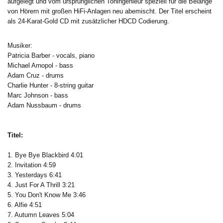
aufgelegt und vom ursprünglichen Toningenieur speziell für die Belange
von Hörern mit großen HiFi-Anlagen neu abemischt. Der Titel erscheint
als 24-Karat-Gold CD mit zusätzlicher HDCD Codierung.
Musiker:
Patricia Barber - vocals, piano
Michael Arnopol - bass
Adam Cruz - drums
Charlie Hunter - 8-string guitar
Marc Johnson - bass
Adam Nussbaum - drums
Titel:
1. Bye Bye Blackbird 4:01
2. Invitation 4:59
3. Yesterdays 6:41
4. Just For A Thrill 3:21
5. You Don't Know Me 3:46
6. Alfie 4:51
7. Autumn Leaves 5:04