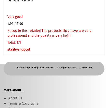
Shopreviews
Very good
4.96
/ 5.00
Kudos to this retailer! The products they have are very
professional and the quality is very high!
Total: 171
stahlwandpool
online e-shop by High-End Studios -
All Rights Reserved © 2009-2026
More about...
About Us
Terms & Conditions