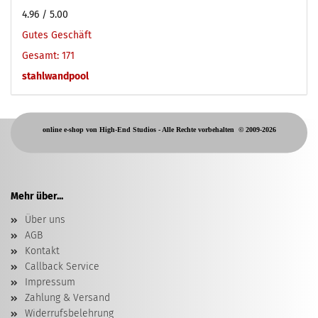
4.96
/ 5.00
Gutes Geschäft
Gesamt: 171
stahlwandpool
online e-shop von High-End Studios -
Alle Rechte vorbehalten
© 2009-2026
Mehr über...
Über uns
AGB
Kontakt
Callback Service
Impressum
Zahlung & Versand
Widerrufsbelehrung