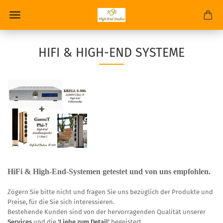
HIFI & HIGH-END SYSTEME
HiFi &
High-End
-Systemen getestet
und
von uns empfohlen
.
Zögern Sie bitte nicht und fragen Sie uns bezüglich der Produkte und
Preise, für die Sie sich interessieren.
Bestehende Kunden sind von der hervorragenden Qualität unserer
Services
und die
'Liebe zum Detail'
begeistert.