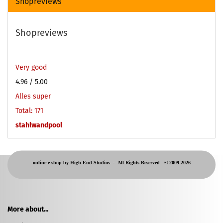
Shopreviews
Shopreviews
Very good
4.96
/ 5.00
Alles super
Total: 171
stahlwandpool
online e-shop by High-End Studios -
All Rights Reserved © 2009-2026
More about...