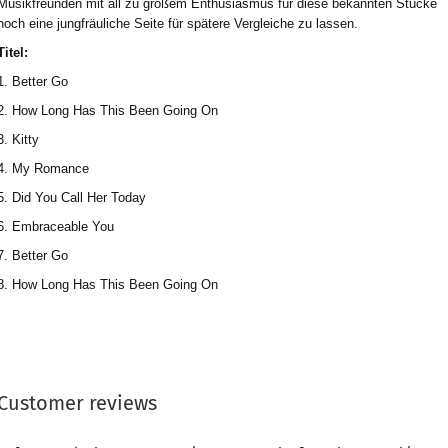
Musikfreunden mit all zu großem Enthusiasmus für diese bekannten Stücke
noch eine jungfräuliche Seite für spätere Vergleiche zu lassen.
Titel:
1. Better Go
2. How Long Has This Been Going On
3. Kitty
4. My Romance
5. Did You Call Her Today
6. Embraceable You
7. Better Go
8. How Long Has This Been Going On
Customer reviews