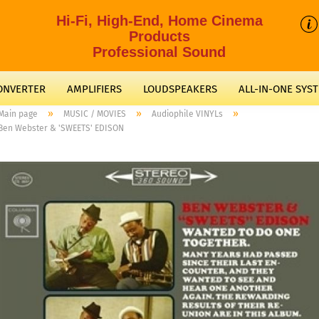
Hi-Fi, High-End, Home Cinema
Products
Professional Sound
CONVERTER
AMPLIFIERS
LOUDSPEAKERS
ALL-IN-ONE SYS
»
»
»
Main page
MUSIC / MOVIES
Audiophile VINYLs
Ben Webster & 'SWEETS' EDISON