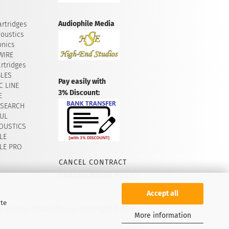
Audiophile Media
rtridges
oustics
onics
WIRE
rtridges
BLES
Pay easily with
 LINE
3% Discount:
E
ESEARCH
UL
OUSTICS
LE
LE PRO
CANCEL CONTRACT
CANCELLATION POLICY
Accept all
ite
 & Gambio Shopsoftware. Copyright © 2026
More information