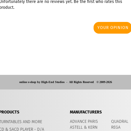
Unfortunately there are no reviews yet. Be the first who rates this
product.
YOUR OPINION
online e-shop by High-End Studios -
All Rights Reserved © 2009-2026
PRODUCTS
MANUFACTURERS
ADVANCE PARIS
QUADRAL
TURNTABLES AND MORE
ASTELL & KERN
REGA
CD & SACD PLAYER - D/A