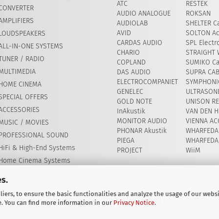
ATC
RESTEK
CONVERTER
AUDIO ANALOGUE
ROKSAN
AMPLIFIERS
AUDIOLAB
SHELTER Ca
AVID
​SOLTON Ac
LOUDSPEAKERS
CARDAS AUDIO
SPL Electr
ALL-IN-ONE SYSTEMS
CHARIO
STRAIGHT 
TUNER / RADIO
COPLAND
SUMIKO Ca
MULTIMEDIA
DAS AUDIO
SUPRA CA
ELECTROCOMPANIET
SYMPHONIC
HOME CINEMA
GENELEC
ULTRASON
SPECIAL OFFERS
GOLD NOTE
UNISON R
ACCESSORIES
InAkustik
VAN DEN H
MONITOR AUDIO
VIENNA AC
MUSIC / MOVIES
PHONAR Akustik
WHARFEDA
PROFESSIONAL SOUND
PIEGA
WHARFEDA
HiFi & High-End Systems
PROJECT
WiiM
Home Cinema Systems
s.
iers, to ensure the basic functionalities and analyze the usage of our webs
, under the GNU General Public License (V2). Based on: xt:Commerce
e. You can find more information in our
Privacy Notice
.