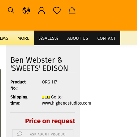
TEMS
MORE
%SALES%
ABOUT US
CONTACT
Ben Webster &
'SWEETS' EDISON
Product
ORG 117
No.:
Shipping
Go to:
time:
www.highendstudios.com
Price on request
ASK ABOUT PRODUCT