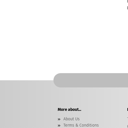
More about...
About Us
Terms & Conditions