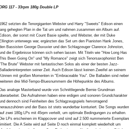
ORG 117 - 33rpm 180g Double LP
1962 setzten die Tenorgiganten Webster und Harry "Sweets" Edison einen
lang gehegten Plan in die Tat um und nahmen zusammen ein Album auf.
Edison, der sonst mit Count Basie spielte, und Webster, der mit Duke
Ellington unterwegs war, ergänzten das Set um den Pianisten Hank Jones,
den Bassisten George Duvuvier und den Schlagzeuger Clarence Johnston,
und die Ergebnisse können sich sehen lassen. Mit Titeln wie "How Long Has
This Been Going On" und "My Romance" zeigt sich Tenorsaxophonist Ben
"The Brute" Webster mit fantastischen Solos als einer der besten Jazz-
Balladeninterpreten seiner Zeit. Auch Edison lässt keinen Zweifel an seinem
Können mit großen Momenten in "Embraceable You". Die Balladen sind nebe
weiteren drei Mid-Tempo-Bluesnummern die Höhepunkte des Albums.
Das analoge Masterband wurde von Schnittlegende Bernie Grundman
überarbeitet. Die Aufnahmen haben eine erdigen und sonoren Grundcharakter
und dennoch sind Feinheiten des Schlagzeugspiels hervorragend
herauszuhören und der Bass ist stets wunderbar konturiert. Die Songs wurden
auf zwei 180g LPs mit 45rpm verteilt, um optimale Bedingungen zu erhalten.
Die LPs erscheinen im Klappcover und sind auf 2.500 nummerierte Exemplar
limitiert. Die A Seite wird auf Seite D noch einmal komplett wiederholt um