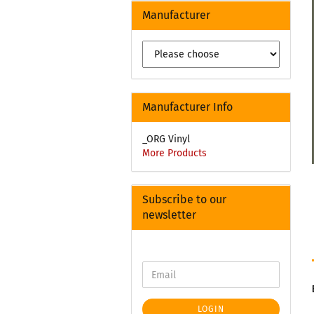
Manufacturer
Manufacturer Info
_ORG Vinyl
More Products
Subscribe to our
newsletter
LOGIN