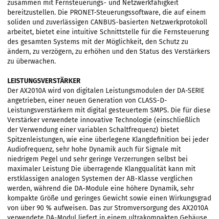
zusammen mit Fernsteuerungs- und Netzwerkfähigkeit
bereitzustellen. Die PRONET-Steuerungssoftware, die auf einem
soliden und zuverlässigen CANBUS-basierten Netzwerkprotokoll
arbeitet, bietet eine intuitive Schnittstelle für die Fernsteuerung
des gesamten Systems mit der Möglichkeit, den Schutz zu
ändern, zu verzögern, zu erhöhen und den Status des Verstärkers
zu überwachen.
LEISTUNGSVERSTÄRKER
Der AX2010A wird von digitalen Leistungsmodulen der DA-SERIE
angetrieben, einer neuen Generation von CLASS-D-
Leistungsverstärkern mit digital gesteuertem SMPS. Die für diese
Verstärker verwendete innovative Technologie (einschließlich
der Verwendung einer variablen Schaltfrequenz) bietet
Spitzenleistungen, wie eine überlegene Klangdefinition bei jeder
Audiofrequenz, sehr hohe Dynamik auch für Signale mit
niedrigem Pegel und sehr geringe Verzerrungen selbst bei
maximaler Leistung Die überragende Klangqualität kann mit
erstklassigen analogen Systemen der AB-Klasse verglichen
werden, während die DA-Module eine höhere Dynamik, sehr
kompakte Größe und geringes Gewicht sowie einen Wirkungsgrad
von über 90 % aufweisen. Das zur Stromversorgung des AX2010A
verwendete DA-Modul liefert in einem ultrakompakten Gehäuse