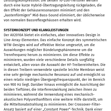
Leistungskompression. Die beiden 10-Zoll-Tieftöner werden
durch eine kurze Hybrid-Übertragungsleitung rückgeladen, die
den Effekt der Gehäuseresonanzen minimiert und den
„kastenförmigen“ Mid-Bass-Sound eliminiert, der üblicherweise
von normalen Bassreflexgehäusen erhalten wird.
SYSTEMKONZEPT UND KLANGLEISTUNGEN
Der AX2010A bietet ein einfaches, aber innovatives Design in
Line-Array-Elementen. Das einfache Konzept des symmetrischen
WTW-Designs wird auf effektive Weise umgesetzt, um die
Auswirkungen möglicher Bündelungsphänomene um die
Trennfrequenz herum zu minimieren. Um diese Effekte zu
minimieren, wurden viele verschiedene Details sorgfältig
entwickelt, allen voran die Auswahl der HF-Treibereinheiten. Die
in diesen Treibern verwendete spezielle leichte Membran weist
eine sehr geringe mechanische Resonanz auf und ermöglicht so
einen relativ niedrigen Übergangsfrequenzpunkt, der im Bereich
von 900 Hz liegt. Darüber hinaus ermöglicht die Ausrichtung der
beiden Tieftöner, die Interferenzwirkung zwischen ihnen zu
minimieren, während die Verwendung eines mechanisch-
akustischen Polyurethanfilters eine weitere Hilfe darstellt, um
die Mitteltonabstrahlung zu minimieren. Der Crossover-Filter-
Ansatz basiert auf einer „Constant Power“-Technik. Dank einer