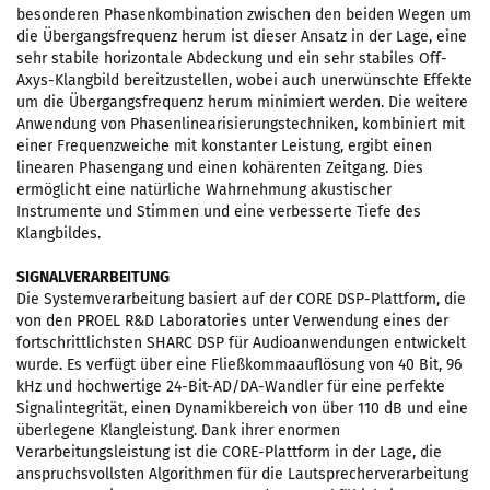
besonderen Phasenkombination zwischen den beiden Wegen um
die Übergangsfrequenz herum ist dieser Ansatz in der Lage, eine
sehr stabile horizontale Abdeckung und ein sehr stabiles Off-
Axys-Klangbild bereitzustellen, wobei auch unerwünschte Effekte
um die Übergangsfrequenz herum minimiert werden. Die weitere
Anwendung von Phasenlinearisierungstechniken, kombiniert mit
einer Frequenzweiche mit konstanter Leistung, ergibt einen
linearen Phasengang und einen kohärenten Zeitgang. Dies
ermöglicht eine natürliche Wahrnehmung akustischer
Instrumente und Stimmen und eine verbesserte Tiefe des
Klangbildes.
SIGNALVERARBEITUNG
Die Systemverarbeitung basiert auf der CORE DSP-Plattform, die
von den PROEL R&D Laboratories unter Verwendung eines der
fortschrittlichsten SHARC DSP für Audioanwendungen entwickelt
wurde. Es verfügt über eine Fließkommaauflösung von 40 Bit, 96
kHz und hochwertige 24-Bit-AD/DA-Wandler für eine perfekte
Signalintegrität, einen Dynamikbereich von über 110 dB und eine
überlegene Klangleistung. Dank ihrer enormen
Verarbeitungsleistung ist die CORE-Plattform in der Lage, die
anspruchsvollsten Algorithmen für die Lautsprecherverarbeitung