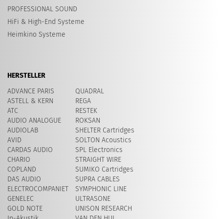
PROFESSIONAL SOUND
HiFi & High-End Systeme
Heimkino Systeme
HERSTELLER
ADVANCE PARIS
QUADRAL
ASTELL & KERN
REGA
ATC
RESTEK
AUDIO ANALOGUE
ROKSAN
AUDIOLAB
SHELTER Cartridges
AVID
SOLTON Acoustics
CARDAS AUDIO
SPL Electronics
CHARIO
STRAIGHT WIRE
COPLAND
SUMIKO Cartridges
DAS AUDIO
SUPRA CABLES
ELECTROCOMPANIET
SYMPHONIC LINE
GENELEC
ULTRASONE
GOLD NOTE
UNISON RESEARCH
In-Akustik
VAN DEN HUL