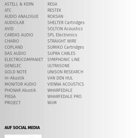
ASTELL & KERN
REGA
ATC
RESTEK
AUDIO ANALOGUE
ROKSAN
AUDIOLAB
SHELTER Cartridges
AVID
SOLTON Acoustics
CARDAS AUDIO
SPL Electronics
CHARIO
STRAIGHT WIRE
COPLAND
SUMIKO Cartridges
DAS AUDIO
SUPRA CABLES
ELECTROCOMPANIET
SYMPHONIC LINE
GENELEC
ULTRASONE
GOLD NOTE
UNISON RESEARCH
In-Akustik
VAN DEN HUL
MONITOR AUDIO
VIENNA ACOUSTICS
PHONAR Akustik
WHARFEDALE
PIEGA
WHARFEDALE PRO
PROJECT
WiiM
AUF SOCIAL MEDIA