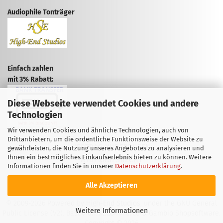
Audiophile Tonträger
Einfach zahlen
mit 3% Rabatt:
Diese Webseite verwendet Cookies und andere
Technologien
Wir verwenden Cookies und ähnliche Technologien, auch von
Drittanbietern, um die ordentliche Funktionsweise der Website zu
VERTRAG WIDERRUFEN
gewährleisten, die Nutzung unseres Angebotes zu analysieren und
Ihnen ein bestmögliches Einkaufserlebnis bieten zu können. Weitere
WIDERRUFSRECHT
Informationen finden Sie in unserer
Datenschutzerklärung
.
Alle Akzeptieren
© 2009-2026 Powered by High-End Studios, under the GNU General
Weitere Informationen
Public License (V2). Based on: xt:Commerce & Gambio Shopsoftware.