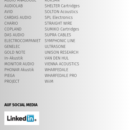
AUDIO ANALOGUE
ROKSAN
AUDIOLAB
SHELTER Cartridges
AVID
SOLTON Acoustics
CARDAS AUDIO
SPL Electronics
CHARIO
STRAIGHT WIRE
COPLAND
SUMIKO Cartridges
DAS AUDIO
SUPRA CABLES
ELECTROCOMPANIET
SYMPHONIC LINE
GENELEC
ULTRASONE
GOLD NOTE
UNISON RESEARCH
In-Akustik
VAN DEN HUL
MONITOR AUDIO
VIENNA ACOUSTICS
PHONAR Akustik
WHARFEDALE
PIEGA
WHARFEDALE PRO
PROJECT
WiiM
AUF SOCIAL MEDIA