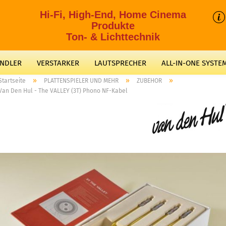
Hi-Fi, High-End, Home Cinema
Produkte
Ton- & Lichttechnik
ANDLER
VERSTARKER
LAUTSPRECHER
ALL-IN-ONE SYSTE
»
»
»
Startseite
PLATTENSPIELER UND MEHR
ZUBEHOR
Van Den Hul - The VALLEY (3T) Phono NF-Kabel