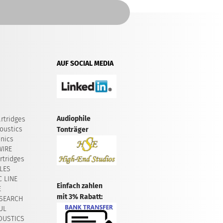
AUF SOCIAL MEDIA
Audiophile
rtridges
oustics
Tonträger
onics
WIRE
tridges
LES
 LINE
Einfach zahlen
E
mit 3% Rabatt:
SEARCH
UL
OUSTICS