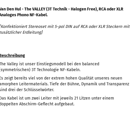
Van Den Hul - The VALLEY (3T Technik - Halogen Free), RCA oder XLR
Analoges Phono NF-Kabel.
[Konfektioniert Stereoset mit 5-pol DIN auf RCA oder XLR Steckern mit
zusätzlicher Erdleitung]
Beschreibung
The Valley ist unser Einstiegsmodell bei den balanced
(symmetrischen) 3T Technologie NF-Kabeln.
Es zeigt bereits viel von der extrem hohen Qualität unseres neuen
amorphen Leitermaterials. Tiefe der Bühne, Dynamik und Transparenz
sind drei der Schlüsselwörter.
Das Kabel ist um zwei Leiter mit jeweils 21 Litzen unter einem
doppelten Abschirm-Geflecht aufgebaut.