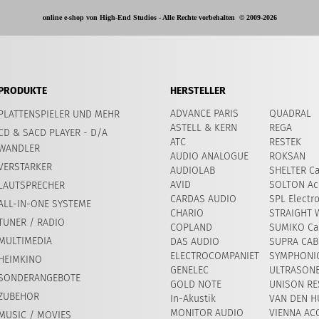
online e-shop von High-End Studios -
Alle Rechte vorbehalten
© 2009-2026
PRODUKTE
HERSTELLER
ADVANCE PARIS
QUADRAL
PLATTENSPIELER UND MEHR
ASTELL & KERN
REGA
CD & SACD PLAYER - D/A
ATC
RESTEK
WANDLER
AUDIO ANALOGUE
ROKSAN
VERSTARKER
AUDIOLAB
SHELTER Ca
AVID
SOLTON Ac
LAUTSPRECHER
CARDAS AUDIO
SPL Electr
ALL-IN-ONE SYSTEME
CHARIO
STRAIGHT 
TUNER / RADIO
COPLAND
SUMIKO Car
MULTIMEDIA
DAS AUDIO
SUPRA CAB
ELECTROCOMPANIET
SYMPHONIC
HEIMKINO
GENELEC
ULTRASON
SONDERANGEBOTE
GOLD NOTE
UNISON RE
ZUBEHOR
In-Akustik
VAN DEN H
MONITOR AUDIO
VIENNA AC
MUSIC / MOVIES