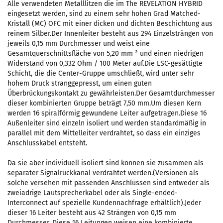
Alle verwendeten Metalllitzen die im The REVELATION HYBRID
eingesetzt werden, sind zu einem sehr hohen Grad Matched-
Kristall (MC) OFC mit einer dicken und dichten Beschichtung aus
reinem Silber.Der Innenleiter besteht aus 294 Einzelsträngen von
jeweils 0,15 mm Durchmesser und weist eine
Gesamtquerschnittsfläche von 5,20 mm ² und einen niedrigen
Widerstand von 0,332 Ohm / 100 Meter auf.Die LSC-gesättigte
Schicht, die die Center-Gruppe umschließt, wird unter sehr
hohem Druck stranggepresst, um einen guten
Überbrückungskontakt zu gewährleisten.Der Gesamtdurchmesser
dieser kombinierten Gruppe beträgt 7,50 mm.Um diesen Kern
werden 16 spiralförmig gewundene Leiter aufgetragen.Diese 16
Außenleiter sind einzeln isoliert und werden standardmäßig in
parallel mit dem Mittelleiter verdrahtet, so dass ein einziges
Anschlusskabel entsteht.
Da sie aber individuell isoliert sind können sie zusammen als
separater Signalrückkanal verdrahtet werden.(Versionen als
solche versehen mit passenden Anschlüssen sind entweder als
zweiadrige Lautsprecherkabel oder als Single-ended-
Interconnect auf spezielle Kundennachfrage erhältlich).Jeder
dieser 16 Leiter besteht aus 42 Strängen von 0,15 mm
Durchmesser. Diese 16 Leitungen weisen eine kombinierte