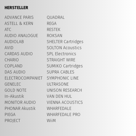
HERSTELLER
ADVANCE PARIS
QUADRAL
ASTELL & KERN
REGA
ATC
RESTEK
AUDIO ANALOGUE
ROKSAN
AUDIOLAB
SHELTER Cartridges
AVID
SOLTON Acoustics
CARDAS AUDIO
SPL Electronics
CHARIO
STRAIGHT WIRE
COPLAND
SUMIKO Cartridges
DAS AUDIO
SUPRA CABLES
ELECTROCOMPANIET
SYMPHONIC LINE
GENELEC
ULTRASONE
GOLD NOTE
UNISON RESEARCH
In-Akustik
VAN DEN HUL
MONITOR AUDIO
VIENNA ACOUSTICS
PHONAR Akustik
WHARFEDALE
PIEGA
WHARFEDALE PRO
PROJECT
WiiM