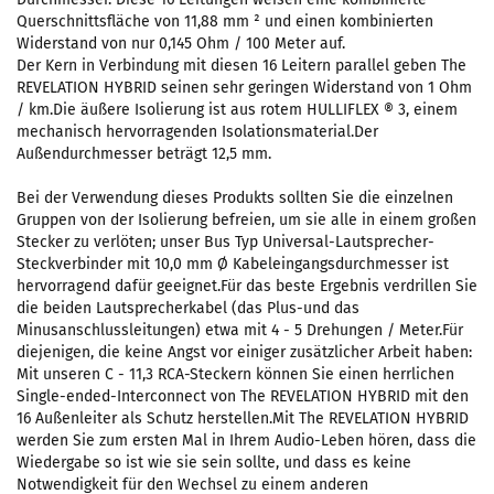
Querschnittsfläche von 11,88 mm ² und einen kombinierten
Widerstand von nur 0,145 Ohm / 100 Meter auf.
Der Kern in Verbindung mit diesen 16 Leitern parallel geben The
REVELATION HYBRID seinen sehr geringen Widerstand von 1 Ohm
/ km.Die äußere Isolierung ist aus rotem HULLIFLEX ® 3, einem
mechanisch hervorragenden Isolationsmaterial.Der
Außendurchmesser beträgt 12,5 mm.
Bei der Verwendung dieses Produkts sollten Sie die einzelnen
Gruppen von der Isolierung befreien, um sie alle in einem großen
Stecker zu verlöten; unser Bus Typ Universal-Lautsprecher-
Steckverbinder mit 10,0 mm Ø Kabeleingangsdurchmesser ist
hervorragend dafür geeignet.Für das beste Ergebnis verdrillen Sie
die beiden Lautsprecherkabel (das Plus-und das
Minusanschlussleitungen) etwa mit 4 - 5 Drehungen / Meter.Für
diejenigen, die keine Angst vor einiger zusätzlicher Arbeit haben:
Mit unseren C - 11,3 RCA-Steckern können Sie einen herrlichen
Single-ended-Interconnect von The REVELATION HYBRID mit den
16 Außenleiter als Schutz herstellen.Mit The REVELATION HYBRID
werden Sie zum ersten Mal in Ihrem Audio-Leben hören, dass die
Wiedergabe so ist wie sie sein sollte, und dass es keine
Notwendigkeit für den Wechsel zu einem anderen