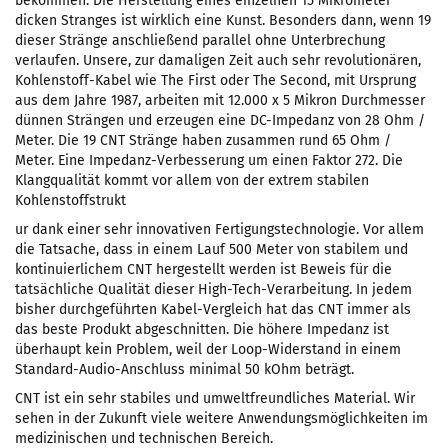
bekommen. Die Herstellung eines einzelnen 15 Mikrometer
dicken Stranges ist wirklich eine Kunst. Besonders dann, wenn 19
dieser Stränge anschließend parallel ohne Unterbrechung
verlaufen. Unsere, zur damaligen Zeit auch sehr revolutionären,
Kohlenstoff-Kabel wie The First oder The Second, mit Ursprung
aus dem Jahre 1987, arbeiten mit 12.000 x 5 Mikron Durchmesser
dünnen Strängen und erzeugen eine DC-Impedanz von 28 Ohm /
Meter. Die 19 CNT Stränge haben zusammen rund 65 Ohm /
Meter. Eine Impedanz-Verbesserung um einen Faktor 272. Die
Klangqualität kommt vor allem von der extrem stabilen
Kohlenstoffstrukt
ur dank einer sehr innovativen Fertigungstechnologie. Vor allem
die Tatsache, dass in einem Lauf 500 Meter von stabilem und
kontinuierlichem CNT hergestellt werden ist Beweis für die
tatsächliche Qualität dieser High-Tech-Verarbeitung. In jedem
bisher durchgeführten Kabel-Vergleich hat das CNT immer als
das beste Produkt abgeschnitten. Die höhere Impedanz ist
überhaupt kein Problem, weil der Loop-Widerstand in einem
Standard-Audio-Anschluss minimal 50 kOhm beträgt.
CNT ist ein sehr stabiles und umweltfreundliches Material. Wir
sehen in der Zukunft viele weitere Anwendungsmöglichkeiten im
medizinischen und technischen Bereich.