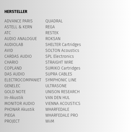
HERSTELLER
ADVANCE PARIS
QUADRAL
ASTELL & KERN
REGA
ATC
RESTEK
AUDIO ANALOGUE
ROKSAN
AUDIOLAB
SHELTER Cartridges
AVID
SOLTON Acoustics
CARDAS AUDIO
SPL Electronics
CHARIO
STRAIGHT WIRE
COPLAND
SUMIKO Cartridges
DAS AUDIO
SUPRA CABLES
ELECTROCOMPANIET
SYMPHONIC LINE
GENELEC
ULTRASONE
GOLD NOTE
UNISON RESEARCH
In-Akustik
VAN DEN HUL
MONITOR AUDIO
VIENNA ACOUSTICS
PHONAR Akustik
WHARFEDALE
PIEGA
WHARFEDALE PRO
PROJECT
WiiM