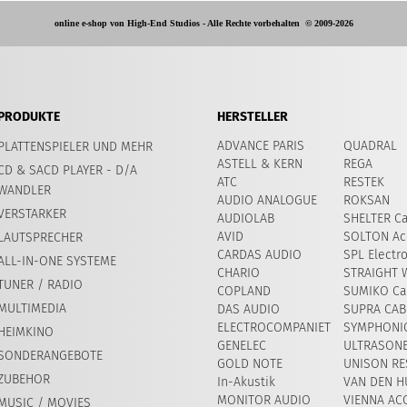
online e-shop von High-End Studios -
Alle Rechte vorbehalten
© 2009-2026
PRODUKTE
HERSTELLER
ADVANCE PARIS
QUADRAL
PLATTENSPIELER UND MEHR
ASTELL & KERN
REGA
CD & SACD PLAYER - D/A
ATC
RESTEK
WANDLER
AUDIO ANALOGUE
ROKSAN
VERSTARKER
AUDIOLAB
SHELTER Ca
AVID
SOLTON Ac
LAUTSPRECHER
CARDAS AUDIO
SPL Electr
ALL-IN-ONE SYSTEME
CHARIO
STRAIGHT 
TUNER / RADIO
COPLAND
SUMIKO Car
MULTIMEDIA
DAS AUDIO
SUPRA CAB
ELECTROCOMPANIET
SYMPHONIC
HEIMKINO
GENELEC
ULTRASON
SONDERANGEBOTE
GOLD NOTE
UNISON RE
ZUBEHOR
In-Akustik
VAN DEN H
MONITOR AUDIO
VIENNA AC
MUSIC / MOVIES