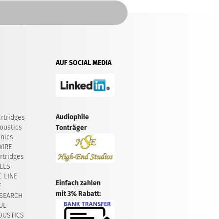
AUF SOCIAL MEDIA
Audiophile
rtridges
oustics
Tonträger
onics
WIRE
tridges
LES
 LINE
Einfach zahlen
E
mit 3% Rabatt:
SEARCH
UL
OUSTICS