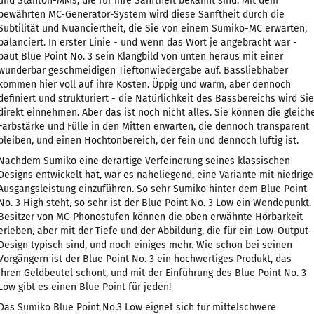
und Stanton-MMs, die für ihre Sanftheit bekannt sind. Mit dem
bewährten MC-Generator-System wird diese Sanftheit durch die
Subtilität und Nuanciertheit, die Sie von einem Sumiko-MC erwarten,
balanciert. In erster Linie - und wenn das Wort je angebracht war -
baut Blue Point No. 3 sein Klangbild von unten heraus mit einer
wunderbar geschmeidigen Tieftonwiedergabe auf. Bassliebhaber
kommen hier voll auf ihre Kosten. Üppig und warm, aber dennoch
definiert und strukturiert - die Natürlichkeit des Bassbereichs wird Sie
direkt einnehmen. Aber das ist noch nicht alles. Sie können die gleich
Farbstärke und Fülle in den Mitten erwarten, die dennoch transparent
bleiben, und einen Hochtonbereich, der fein und dennoch luftig ist.
Nachdem Sumiko eine derartige Verfeinerung seines klassischen
Designs entwickelt hat, war es naheliegend, eine Variante mit niedrige
Ausgangsleistung einzuführen. So sehr Sumiko hinter dem Blue Point
No. 3 High steht, so sehr ist der Blue Point No. 3 Low ein Wendepunkt.
Besitzer von MC-Phonostufen können die oben erwähnte Hörbarkeit
erleben, aber mit der Tiefe und der Abbildung, die für ein Low-Output-
Design typisch sind, und noch einiges mehr. Wie schon bei seinen
Vorgängern ist der Blue Point No. 3 ein hochwertiges Produkt, das
Ihren Geldbeutel schont, und mit der Einführung des Blue Point No. 3
Low gibt es einen Blue Point für jeden!
Das Sumiko Blue Point No.3 Low eignet sich für mittelschwere