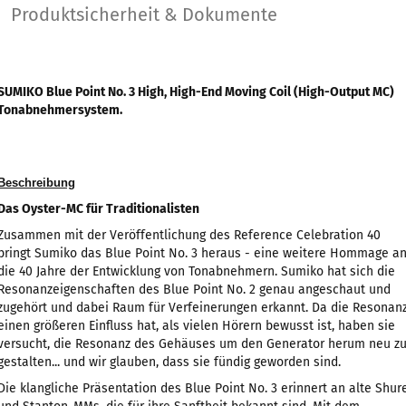
Produktsicherheit & Dokumente
SUMIKO Blue Point No. 3 High, High-End Moving Coil (High-Output MC)
Tonabnehmersystem.
Beschreibung
Das Oyster-MC für Traditionalisten
Zusammen mit der Veröffentlichung des Reference Celebration 40
bringt Sumiko das Blue Point No. 3 heraus - eine weitere Hommage a
die 40 Jahre der Entwicklung von Tonabnehmern. Sumiko hat sich die
Resonanzeigenschaften des Blue Point No. 2 genau angeschaut und
zugehört und dabei Raum für Verfeinerungen erkannt. Da die Resonan
einen größeren Einfluss hat, als vielen Hörern bewusst ist, haben sie
versucht, die Resonanz des Gehäuses um den Generator herum neu z
gestalten... und wir glauben, dass sie fündig geworden sind.
Die klangliche Präsentation des Blue Point No. 3 erinnert an alte Shur