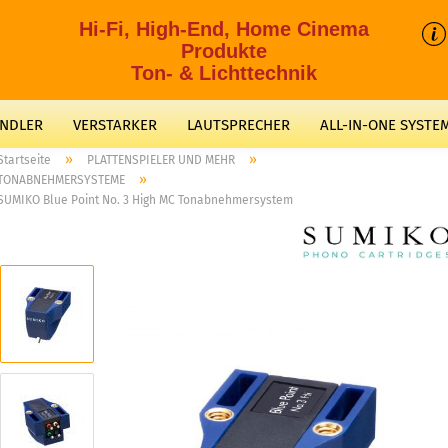
Hi-Fi, High-End, Home Cinema
Produkte
Ton- & Lichttechnik
ANDLER
VERSTARKER
LAUTSPRECHER
ALL-IN-ONE SYSTE
»
»
Startseite
PLATTENSPIELER UND MEHR
»
TONABNEHMERSYSTEME
SUMIKO Blue Point No. 3 High MC Tonabnehmersystem