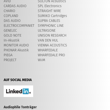
AVID
SOLTON Acoustics
CARDAS AUDIO
SPL Electronics
CHARIO
STRAIGHT WIRE
COPLAND
SUMIKO Cartridges
DAS AUDIO
SUPRA CABLES
ELECTROCOMPANIET
SYMPHONIC LINE
GENELEC
ULTRASONE
GOLD NOTE
UNISON RESEARCH
In-Akustik
VAN DEN HUL
MONITOR AUDIO
VIENNA ACOUSTICS
PHONAR Akustik
WHARFEDALE
PIEGA
WHARFEDALE PRO
PROJECT
WiiM
AUF SOCIAL MEDIA
Audiophile Tonträger