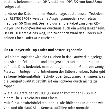
bestens beleumundeten OP-Verstärker OPA 627 von Burr&Brown
fortgesetzt.
Je kürzer die Kabel in einer Musikanlage, desto besser. Trotzdem:
der RESTEK EPOS+ weist eine Ausgangsimpedanz von relativ
niedrigen 50 Ohm auf. Deshalb dürfen die Kabel zwischen CD-
Player und (Vor-)Verstärker durchaus auch ein wenig länger sein.
Der RESTEK steckt das weg, und zwar nach Wahl des Hörers mit
seinen Cinch- oder XLR-Buchsen.
Ein CD-Player mit Top-Lader und bester Ergonomie
Bei einem Toplader wird die CD oben in das Laufwerk eingelegt,
das sich perfekt staub- und lichtgeschützt unter einer Klappe
befindet. Dies bedeutet, man benötigt über dem Gerät ein wenig
Platz zum Einlegen und Entnehmen der Silberscheiben. Dafür gibt
es keine fehleranfälligen Schub- oder Einzugsmechanismen. Was
die Langzeitqualität betrifft, ist ein Toplader durch nichts zu
toppen
Wie alle Geräte der RESTEK „E-Klasse“ kommt der EPOS mit
einem Ein-Aus-Schalter und einem
Multifunktionsdrehdrücksteller aus. Die üblichen Funktionen wie
Vor- und Rücklauf, Skip, Repeat, zufällige oder normale