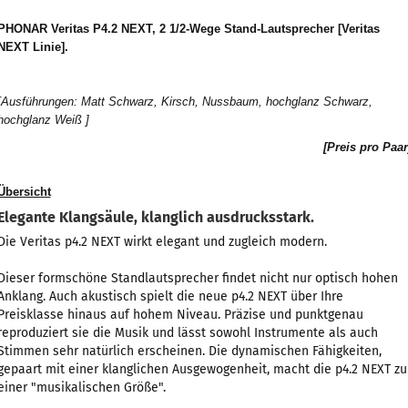
PHONAR Veritas P4.2 NEXT, 2 1/2-Wege Stand-Lautsprecher [Veritas
NEXT Linie].
[
Ausführungen:
Matt Schwarz, Kirsch, Nussbaum, hochglanz Schwarz,
hochglanz Weiß
]
[Preis pro Paar
Übersicht
Elegante Klangsäule, klanglich ausdrucksstark.
Die Veritas p4.2 NEXT wirkt elegant und zugleich modern.
Dieser formschöne Standlautsprecher findet nicht nur optisch hohen
Anklang. Auch akustisch spielt die neue p4.2 NEXT über Ihre
Preisklasse hinaus auf hohem Niveau. Präzise und punktgenau
reproduziert sie die Musik und lässt sowohl Instrumente als auch
Stimmen sehr natürlich erscheinen. Die dynamischen Fähigkeiten,
gepaart mit einer klanglichen Ausgewogenheit, macht die p4.2 NEXT zu
einer "musikalischen Größe".