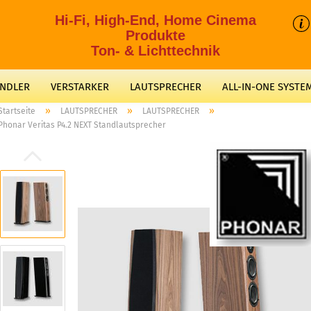
Hi-Fi, High-End, Home Cinema
Produkte
Ton- & Lichttechnik
ANDLER
VERSTARKER
LAUTSPRECHER
ALL-IN-ONE SYSTE
»
»
»
Startseite
LAUTSPRECHER
LAUTSPRECHER
Phonar Veritas P4.2 NEXT Standlautsprecher