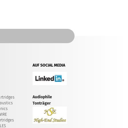
AUF SOCIAL MEDIA
Audiophile
rtridges
oustics
Tonträger
onics
WIRE
tridges
LES