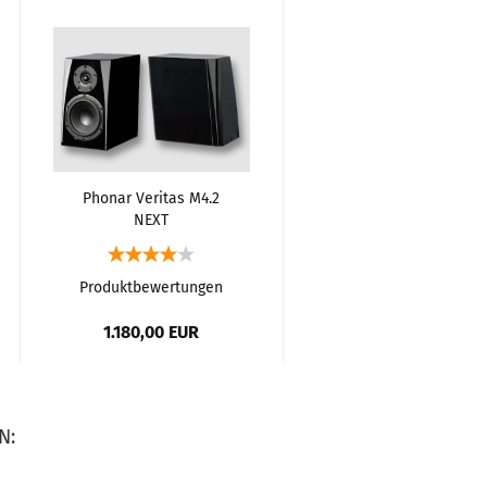
Phonar Veritas M4.2
Phonar Veritas C4.2
NEXT
NEXT Center
Regallautsprecher
Lautsprecher
Produktbewertungen
Produktbewertungen
1.180,00 EUR
780,00 EUR
N: