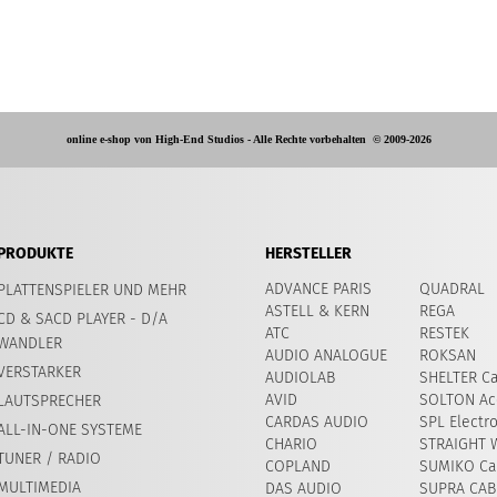
online e-shop von High-End Studios -
Alle Rechte vorbehalten
© 2009-2026
PRODUKTE
HERSTELLER
ADVANCE PARIS
QUADRAL
PLATTENSPIELER UND MEHR
ASTELL & KERN
REGA
CD & SACD PLAYER - D/A
ATC
RESTEK
WANDLER
AUDIO ANALOGUE
ROKSAN
VERSTARKER
AUDIOLAB
SHELTER Ca
AVID
SOLTON Ac
LAUTSPRECHER
CARDAS AUDIO
SPL Electr
ALL-IN-ONE SYSTEME
CHARIO
STRAIGHT 
TUNER / RADIO
COPLAND
SUMIKO Car
MULTIMEDIA
DAS AUDIO
SUPRA CAB