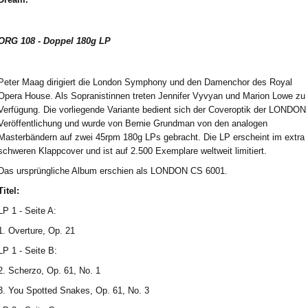
ORG 108 - Doppel 180g LP
Peter Maag dirigiert die London Symphony und den Damenchor des Royal
Opera House. Als Sopranistinnen treten Jennifer Vyvyan und Marion Lowe zu
Verfügung. Die vorliegende Variante bedient sich der Coveroptik der LONDON
Veröffentlichung und wurde von Bernie Grundman von den analogen
Masterbändern auf zwei 45rpm 180g LPs gebracht. Die LP erscheint im extra
schweren Klappcover und ist auf 2.500 Exemplare weltweit limitiert.
Das ursprüngliche Album erschien als LONDON CS 6001.
Titel:
LP 1 - Seite A:
1. Overture, Op. 21
LP 1 - Seite B:
2. Scherzo, Op. 61, No. 1
3. You Spotted Snakes, Op. 61, No. 3