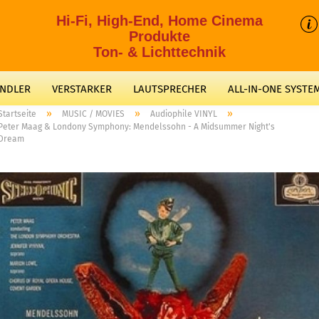
Hi-Fi, High-End, Home Cinema
Produkte
Ton- & Lichttechnik
ANDLER
VERSTARKER
LAUTSPRECHER
ALL-IN-ONE SYSTE
»
»
»
Startseite
MUSIC / MOVIES
Audiophile VINYL
Peter Maag & Londony Symphony: Mendelssohn - A Midsummer Night's
Dream