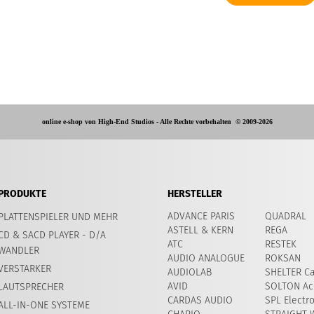
online e-shop von High-End Studios -
Alle Rechte vorbehalten
© 2009-2026
PRODUKTE
HERSTELLER
ADVANCE PARIS
QUADRAL
PLATTENSPIELER UND MEHR
ASTELL & KERN
REGA
CD & SACD PLAYER - D/A
ATC
RESTEK
WANDLER
AUDIO ANALOGUE
ROKSAN
VERSTARKER
AUDIOLAB
SHELTER Ca
AVID
SOLTON Ac
LAUTSPRECHER
CARDAS AUDIO
SPL Electr
ALL-IN-ONE SYSTEME