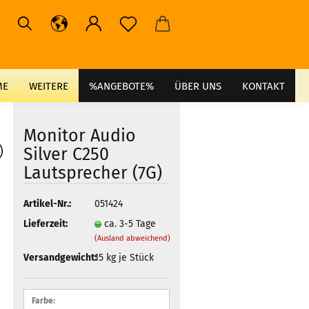
ME
WEITERE
%ANGEBOTE%
ÜBER UNS
KONTAKT
Monitor Audio
Silver C250
Lautsprecher (7G)
Artikel-Nr.:
051424
Lieferzeit:
ca. 3-5 Tage
(Ausland abweichend)
Versandgewicht:
15
kg je Stück
Farbe: