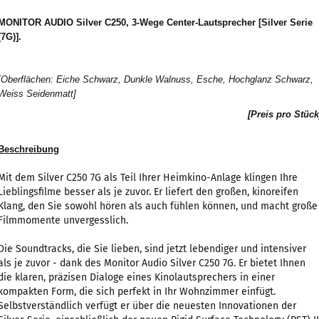
MONITOR AUDIO Silver C250, 3
-Wege Center-Lautsprecher [Silver Serie
(7G)].
[Oberflächen: Eiche Schwarz, Dunkle Walnuss, Esche, Hochglanz Schwarz,
Weiss Seidenmatt]
[Preis pro Stück
Beschreibung
Mit dem Silver C250 7G als Teil Ihrer Heimkino-Anlage klingen Ihre
Lieblingsfilme besser als je zuvor. Er liefert den großen, kinoreifen
Klang, den Sie sowohl hören als auch fühlen können, und macht große
Filmmomente unvergesslich.
Die Soundtracks, die Sie lieben, sind jetzt lebendiger und intensiver
als je zuvor - dank des Monitor Audio Silver C250 7G. Er bietet Ihnen
die klaren, präzisen Dialoge eines Kinolautsprechers in einer
kompakten Form, die sich perfekt in Ihr Wohnzimmer einfügt.
Selbstverständlich verfügt er über die neuesten Innovationen der