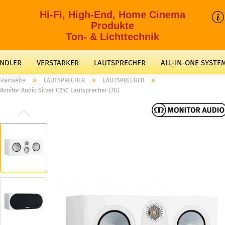
Hi-Fi, High-End, Home Cinema
Produkte
Ton- & Lichttechnik
ANDLER
VERSTARKER
LAUTSPRECHER
ALL-IN-ONE SYSTE
»
»
»
Startseite
LAUTSPRECHER
LAUTSPRECHER
Monitor Audio Silver C250 Lautsprecher (7G)