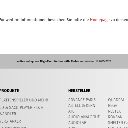
Für weitere Informationen besuchen Sie bitte die
Homepage
zu diesem
online e-shop von High-End Studios -
Alle Rechte vorbehalten
© 2009-2026
PRODUKTE
HERSTELLER
ADVANCE PARIS
QUADRAL
PLATTENSPIELER UND MEHR
ASTELL & KERN
REGA
CD & SACD PLAYER - D/A
ATC
RESTEK
WANDLER
AUDIO ANALOGUE
ROKSAN
VERSTARKER
AUDIOLAB
SHELTER Ca