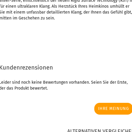
Silver-Serie, einschließlich der neuen Rigid Surface Technology (RST) II
für einen ultraklaren Klang. Als Herzstück Ihres Heimkinos umhüllt er
Sie mit einem unfassbar detaillierten Klang, der Ihnen das Gefühl gibt,
mitten im Geschehen zu sein.
Kundenrezensionen
Leider sind noch keine Bewertungen vorhanden. Seien Sie der Erste,
der das Produkt bewertet.
IHRE MEINUNG
ALTERNATIVEN VERGLEICHE