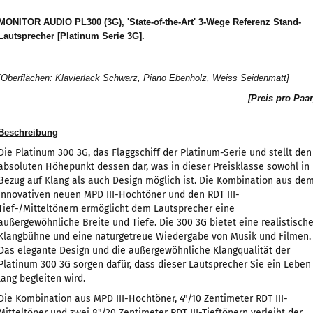
MONITOR AUDIO PL300 (3G), 'State-of-the-Art' 3-Wege Referenz Stand-
Lautsprecher [Platinum Serie 3G].
[Oberflächen: Klavierlack Schwarz, Piano Ebenholz, Weiss Seidenmatt]
[Preis pro Paar
Beschreibung
Die Platinum 300 3G, das Flaggschiff der Platinum-Serie und stellt den
absoluten Höhepunkt dessen dar, was in dieser Preisklasse sowohl in
Bezug auf Klang als auch Design möglich ist. Die Kombination aus de
innovativen neuen MPD III-Hochtöner und den RDT III-
Tief-/Mitteltönern ermöglicht dem Lautsprecher eine
außergewöhnliche Breite und Tiefe. Die 300 3G bietet eine realistisch
Klangbühne und eine naturgetreue Wiedergabe von Musik und Filmen.
Das elegante Design und die außergewöhnliche Klangqualität der
Platinum 300 3G sorgen dafür, dass dieser Lautsprecher Sie ein Leben
lang begleiten wird.
Die Kombination aus MPD III-Hochtöner, 4"/10 Zentimeter RDT III-
Mitteltöner und zwei 8"/20 Zentimeter RDT III-Tieftönern verleiht der