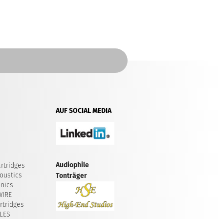
AUF SOCIAL MEDIA
Audiophile
rtridges
oustics
Tonträger
onics
WIRE
tridges
LES