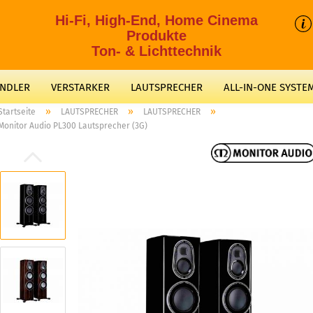
Hi-Fi, High-End, Home Cinema
Produkte
Ton- & Lichttechnik
ANDLER
VERSTARKER
LAUTSPRECHER
ALL-IN-ONE SYSTE
»
»
»
Startseite
LAUTSPRECHER
LAUTSPRECHER
Monitor Audio PL300 Lautsprecher (3G)