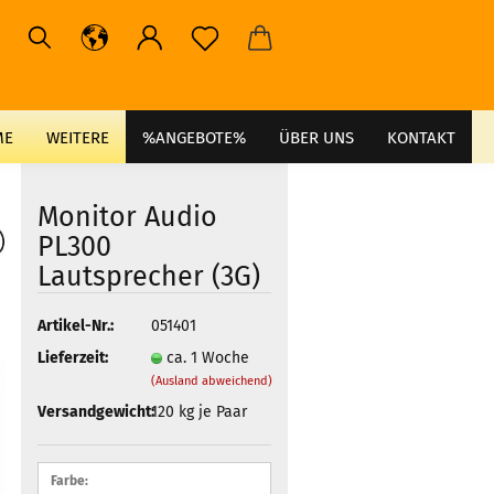
ME
WEITERE
%ANGEBOTE%
ÜBER UNS
KONTAKT
Monitor Audio
PL300
Lautsprecher (3G)
Artikel-Nr.:
051401
Lieferzeit:
ca. 1 Woche
(Ausland abweichend)
Versandgewicht:
120
kg je Paar
Farbe: