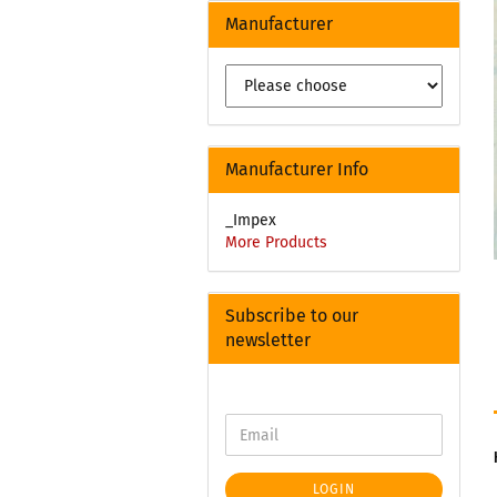
Manufacturer
Manufacturer Info
_Impex
More Products
Subscribe to our
newsletter
LOGIN