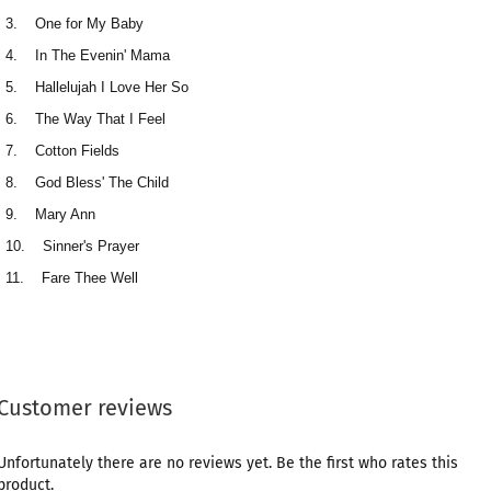
3. One for My Baby
4. In The Evenin' Mama
5. Hallelujah I Love Her So
6. The Way That I Feel
7. Cotton Fields
8. God Bless' The Child
9. Mary Ann
10. Sinner's Prayer
11. Fare Thee Well
Customer reviews
Unfortunately there are no reviews yet. Be the first who rates this
product.