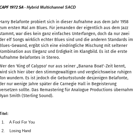
CAPF 1972 SA
- Hybrid Multichannel SACD
Harry Belafonte probiert sich in dieser Aufnahme aus dem Jahr 1958
zum ersten Mal am Blues. Für jemanden der eigentlich aus dem Jazz
stammt, war dies kein ganz einfaches Unterfangen, doch da nur zwei
der elf Songs wirklich echter Blues sind und die anderen Standards im
Blues-Gewand, ergibt sich eine eindringliche Mischung mit seltener
Kombination aus Eleganz und Erdigkeit im Klangbild. Es ist die erste
Aufnahme Belafontes in Stereo.
Wer den 'King of Calypso' nur aus seiner „Banana Boat'-Zeit kennt,
wird sich hier über den stimmgewaltigen und vergleichsweise ruhigen
Ton wundern. Es ist jedoch die Geburtsstunde desjenigen Belafonte,
der nur wenige Jahre später die Carnegie Hall in Begeisterung
versetzen sollte. Das Remastering für Analogue Productions übernahm
Ryan Smith (Sterling Sound).
Titel:
1. A Fool For You
2. Losing Hand