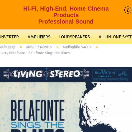
Hi-Fi, High-End, Home Cinema
Products
Professional Sound
CONVERTER
AMPLIFIERS
LOUDSPEAKERS
ALL-IN-ONE SYS
»
»
»
Main page
MUSIC / MOVIES
Audiophile SACDs
Harry Belafonte - Belafonte Sings the Blues