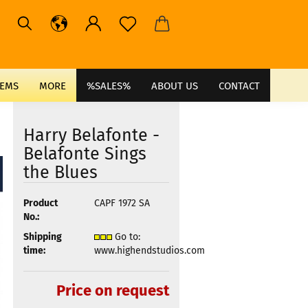
TEMS
MORE
%SALES%
ABOUT US
CONTACT
Harry Belafonte -
Belafonte Sings
the Blues
Product
CAPF 1972 SA
No.:
Shipping
Go to:
time:
www.highendstudios.com
Price on request