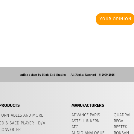
YOUR OPINION
online e-shop by High-End Studios -
All Rights Reserved © 2009-2026
PRODUCTS
MANUFACTURERS
ADVANCE PARIS
QUADRAL
TURNTABLES AND MORE
ASTELL & KERN
REGA
CD & SACD PLAYER - D/A
ATC
RESTEK
CONVERTER
AUDIO ANALOGUE
ROKSAN