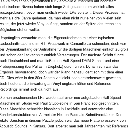
Die kalifornischen Spezialisten für klangvolle Aufnahmen auf höchstem
technischem Niveau haben sich lange Zeit gelassen um wirklich alles
auszuprobieren, bevor man endlich wieder LPs vorstellt. Dieser Prozess hat
mehr als drei Jahre gedauert, da man eben nicht nur einer von Vielen sein
wollte, der jetzt wieder Vinyl auflegt, sondern an der Spitze des technisch
Möglichen stehen wollte.
Ursprünglich versuchte man, die Eigenaufnahmen mit einer typischen
Lackschnittmaschine im RTI Presswerk in Camarillo zu schneiden, doch war
der Dynamikumfang der Aufnahme für die dortigen Maschinen einfach zu groß
und schon der Lackschnitt enthielt Verzerrungen. Der nächste Schritt führte
nach Deutschland und man ließ einen Half-Speed-DMM-Schnitt und eine
Probepressung (bei Pallas in Diepholz) durchführen. Dynamisch war das
Ergebnis hervorragend, doch war der Klang nahezu identisch mit dem einer
CD. Dies wäre in den 80er Jahren vielleicht noch erstrebenswert gewesen,
doch heute ist die Erwartung an Vinyl ungleich höher und Reference
Recordings nimmt sich da nicht aus.
Die nun erscheinenden LPs wurden auf einer neu aufgebauten Half-Speed-
Maschine im Studio von Paul Stubblebine in San Francisco geschnitten.
Diese Maschine schneidet klassisch in Lackfolie und verwendet eine
Sonderkonstruktion von Altmeister Nelson Pass als Schnittverstärker. Der
letzte Baustein in diesem Puzzle jedoch war das neue Plattenpresswerk von
Acoustic Sounds in Kansas. Dort arbeitet man seit Jahrzehnten mit Referenc