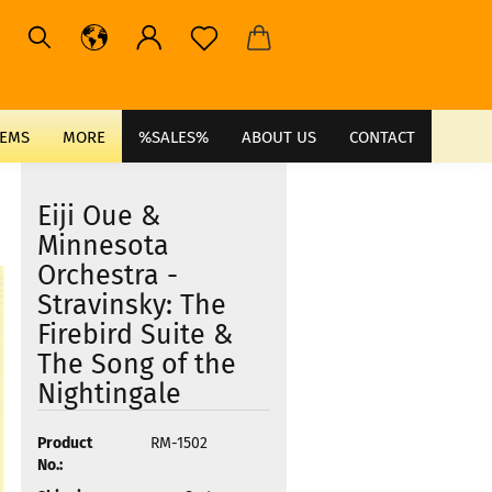
TEMS
MORE
%SALES%
ABOUT US
CONTACT
Eiji Oue &
Minnesota
Orchestra -
Stravinsky: The
Firebird Suite &
The Song of the
Nightingale
Product
RM-1502
No.: