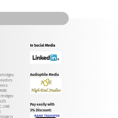
In Social Media
Audiophile Media
rtridges
oustics
onics
WIRE
rtridges
BLES
Pay easily with
 LINE
3% Discount:
E
ESEARCH