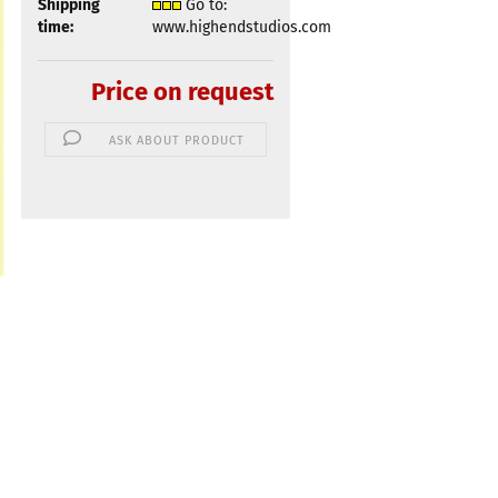
Shipping
Go to:
time:
www.highendstudios.com
Price on request
ASK ABOUT PRODUCT