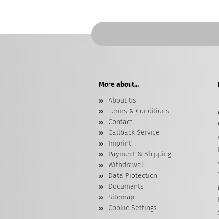
More about...
About Us
Terms & Conditions
Contact
Callback Service
Imprint
Payment & Shipping
Withdrawal
Data Protection
Documents
Sitemap
Cookie Settings