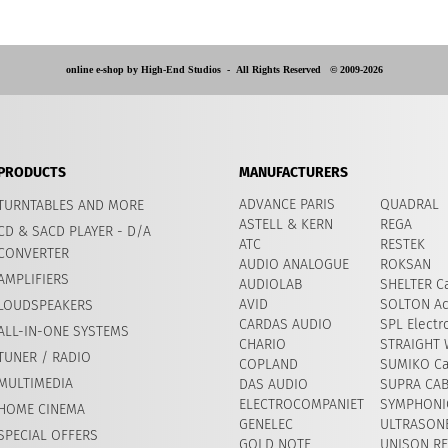
online e-shop by High-End Studios -
All Rights Reserved © 2009-2026
PRODUCTS
MANUFACTURERS
ADVANCE PARIS
QUADRAL
TURNTABLES AND MORE
ASTELL & KERN
REGA
CD & SACD PLAYER - D/A
ATC
RESTEK
CONVERTER
AUDIO ANALOGUE
ROKSAN
AMPLIFIERS
AUDIOLAB
SHELTER Ca
AVID
​SOLTON Ac
LOUDSPEAKERS
CARDAS AUDIO
SPL Electr
ALL-IN-ONE SYSTEMS
CHARIO
STRAIGHT 
TUNER / RADIO
COPLAND
SUMIKO Ca
MULTIMEDIA
DAS AUDIO
SUPRA CA
ELECTROCOMPANIET
SYMPHONIC
HOME CINEMA
GENELEC
ULTRASON
SPECIAL OFFERS
GOLD NOTE
UNISON R