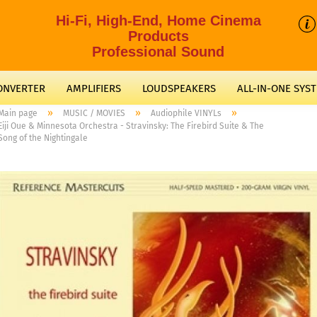
Hi-Fi, High-End, Home Cinema
Products
Professional Sound
CONVERTER
AMPLIFIERS
LOUDSPEAKERS
ALL-IN-ONE SYS
»
»
»
Main page
MUSIC / MOVIES
Audiophile VINYLs
Eiji Oue & Minnesota Orchestra - Stravinsky: The Firebird Suite & The
Song of the Nightingale