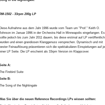
RM-1502 - 33rpm 200g LP
Diese Aufnahme aus dem Jahr 1996 wurde vom Team um "Prof." Keith O.
Johnson im Januar 1996 in der Orchestra Hall in Minneapolis eingefangen. Es
sollte jedoch bis zum Jahr 2011 dauern, bis diese erstmal auf LP veröffentlich
wurden und einen grandiosen Klanggenuss versprechen. Dynamisch und mit
bester Feinauflösung präsentieren sich die spektakulären Einspielungen auf je
einer LP Seite. Die LP erscheint als 33rpm Version im Klappcover.
Seite A:
The Firebird Suite
Seite B:
The Song of the Nightingale
Was Sie über die neuen Reference Recordings LPs wissen sollten: