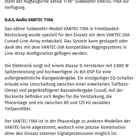
steht der flugtaugliche aktive 1×18“ Subwoofer VANTEC-118A zur
Verfügung.
D.A.S. Audio VANTEC 118A
Das aktive Subwoofer-Modell VANTEC-118A in Frontloaded-
Bestückung wurde speziell für den Einsatz mit dem VANTEC-20A-
Curved-Line-Array entwickelt. Das System kann gestapelt oder
dank des mit dem VANTEC-20A kompatiblen Riggingsystems in
Line-Array-Konfiguration geflogen werden.
Die Elektronik sorgt mit einem Klasse D-Verstärker mit 2.000 W
Spitzenleistung und hochwertigem 24-Bit-DSP für eine
außergewöhnliche Klangwiedergabe. Ein einzigartiger EQ-Schalter
erlaubt eine Umschaltung zwischen einer erweiterten Tiefbass-
(Deep) und pegelkräftigerer Basswiedergabe (Loud). Auf der
Rückseite befinden sich Regler für die Verstärkung, die
Phasenlage und ein zwischen 80 und 125 Hz variables
Tiefpassfilter.
Der VANTEC-118A ist in der Phasenlage zu anderen Modellen der
VANTEC-Serie abgestimmt, wodurch eine präzise Kombination
ohne den Einsatz externer Signalprozessoren möglich ist.