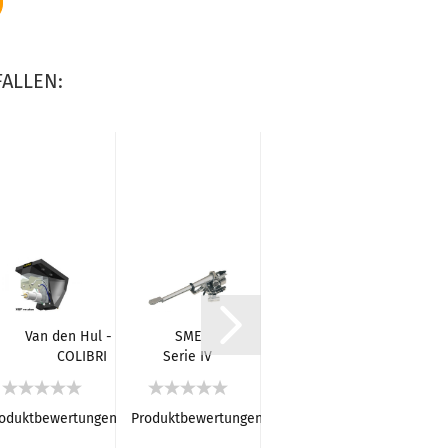
ALLEN:
Van den Hul - The
SME
Van den Hul - The
COLIBRI
Serie IV
CANARY
m
Tonabnehmersystem
Tonarm
Tonabnehmersystem
oduktbewertungen
Produktbewertungen
Produktbewertungen
Pro