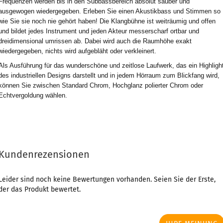
Frequenzen werden bis in den Subbassbereich absolut sauber und
ausgewogen wiedergegeben. Erleben Sie einen Akustikbass und Stimmen so
wie Sie sie noch nie gehört haben! Die Klangbühne ist weiträumig und offen
und bildet jedes Instrument und jeden Akteur messerscharf ortbar und
dreidimensional umrissen ab. Dabei wird auch die Raumhöhe exakt
wiedergegeben, nichts wird aufgebläht oder verkleinert.
Als Ausführung für das wunderschöne und zeitlose Laufwerk, das ein Highligh
des industriellen Designs darstellt und in jedem Hörraum zum Blickfang wird,
können Sie zwischen Standard Chrom, Hochglanz polierter Chrom oder
Echtvergoldung wählen.
Kundenrezensionen
Leider sind noch keine Bewertungen vorhanden. Seien Sie der Erste,
der das Produkt bewertet.