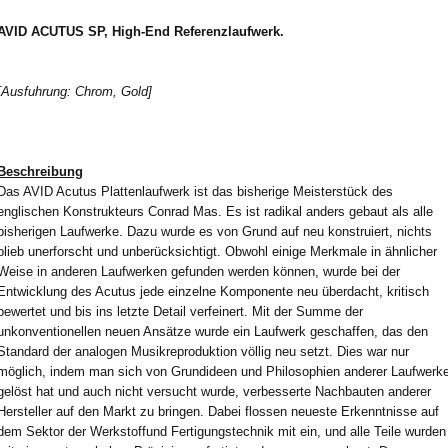
AVID ACUTUS SP, High-End Referenzlaufwerk.
[Ausfuhrung: Chrom, Gold]
Beschreibung
Das AVID Acutus Plattenlaufwerk ist das bisherige Meisterstück des
englischen Konstrukteurs Conrad Mas. Es ist radikal anders gebaut als alle
bisherigen Laufwerke. Dazu wurde es von Grund auf neu konstruiert, nichts
blieb unerforscht und unberücksichtigt. Obwohl einige Merkmale in ähnlicher
Weise in anderen Laufwerken gefunden werden können, wurde bei der
Entwicklung des Acutus jede einzelne Komponente neu überdacht, kritisch
bewertet und bis ins letzte Detail verfeinert. Mit der Summe der
unkonventionellen neuen Ansätze wurde ein Laufwerk geschaffen, das den
Standard der analogen Musikreproduktion völlig neu setzt. Dies war nur
möglich, indem man sich von Grundideen und Philosophien anderer Laufwerk
gelöst hat und auch nicht versucht wurde, verbesserte Nachbauten anderer
Hersteller auf den Markt zu bringen. Dabei flossen neueste Erkenntnisse auf
dem Sektor der Werkstoffund Fertigungstechnik mit ein, und alle Teile wurden