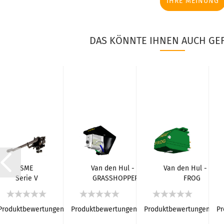
IHRE MEINUNG
DAS KÖNNTE IHNEN AUCH GEF
e
SME
Van den Hul - The
Van den Hul - The
Serie V
GRASSHOPPER III
FROG
em
Tonarm
Serie
Tonabnehmersyste
Tonabnehmersystem
Produktbewertungen
Produktbewertungen
Produktbewertungen
Pr