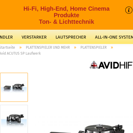
Hi-Fi, High-End, Home Cinema
Produkte
Ton- & Lichttechnik
ANDLER
VERSTARKER
LAUTSPRECHER
ALL-IN-ONE SYSTE
»
»
»
Startseite
PLATTENSPIELER UND MEHR
PLATTENSPIELER
Avid ACUTUS SP Laufwerk