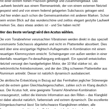
mit einer extrem hohen Präzision gefertigt und zusammengebaut. Das
Laufwerk besteht aus einem Riemenantrieb, der von einem externen Netzteil
gespeist wird und von einem federnd gelagerten Subchassis getragen wird.
Und hier enden auch schon die Gemeinsamkeiten mit anderen Marken. Scho
beim ersten Blick auf das wunderschöne und zeitlos elegant gestylte Laufwer
merken Sie, dass etwas anders ist - und Sie haben recht!
Wer das Beste verlangt wird den Acutus wählen.
Die vom Tonabnehmer verursachten Vibrationen werden direkt in das speziell
konstruierte Subchassis abgeleitet und nicht im Plattenteller absorbiert. Dies
wird über eine einzigartige Hightech-Auflagematte in Kombination mit einem
neuartigen Klemmsystem erreicht. Schwingungen von außen werden in einer
ebenfalls neuartigen Fe-deraufhängung entkoppelt. Ein speziell entwickeltes
Netzteil versorgt den handgefertigten Motor, der 10 Mal stärker ist, als
herkömmliche Antriebsmotoren, und der den 10kg schweren Plattenteller aus
Aluminium antreibt. Dieser ist natürlich dynamisch ausbalanciert.
Die akribische Entwicklung in Bezug auf das Fernhalten jeglicher Störenergie
und die extrem guten Gleichlaufeigenschaften, zahlen sich im Klang deutlich
aus. Der Acutus holt, eine geeignete Tonarm/ Abnehmer-Kombination
vorausgesetzt, selbst die kleinste Information aus den Rillen – das Klangbild
ist dabei absolut natürlich, farbenstark und extrem dynamisch. Die exzellente
Störgeräuscharmut lässt Sie tiefschwarze Klangbühnen erleben, alle