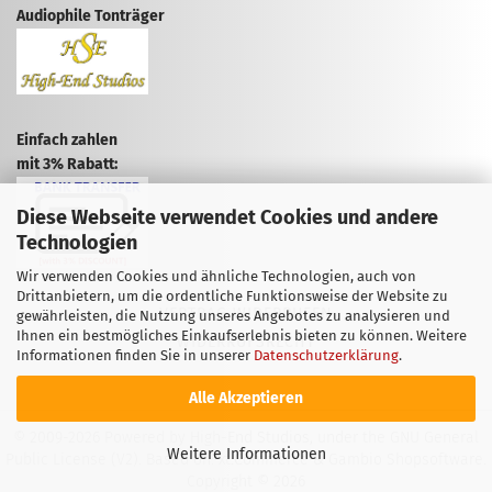
Audiophile Tonträger
Einfach zahlen
mit 3% Rabatt:
Diese Webseite verwendet Cookies und andere
Technologien
Wir verwenden Cookies und ähnliche Technologien, auch von
Drittanbietern, um die ordentliche Funktionsweise der Website zu
VERTRAG WIDERRUFEN
gewährleisten, die Nutzung unseres Angebotes zu analysieren und
Ihnen ein bestmögliches Einkaufserlebnis bieten zu können. Weitere
WIDERRUFSRECHT
Informationen finden Sie in unserer
Datenschutzerklärung
.
Alle Akzeptieren
© 2009-2026 Powered by High-End Studios, under the GNU General
Weitere Informationen
Public License (V2). Based on: xt:Commerce & Gambio Shopsoftware.
Copyright © 2026