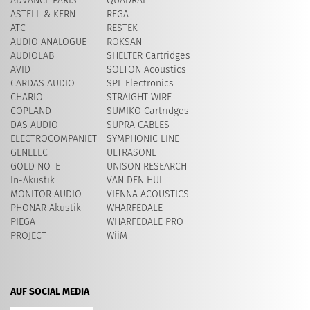
ADVANCE PARIS
QUADRAL
ASTELL & KERN
REGA
ATC
RESTEK
AUDIO ANALOGUE
ROKSAN
AUDIOLAB
SHELTER Cartridges
AVID
SOLTON Acoustics
CARDAS AUDIO
SPL Electronics
CHARIO
STRAIGHT WIRE
COPLAND
SUMIKO Cartridges
DAS AUDIO
SUPRA CABLES
ELECTROCOMPANIET
SYMPHONIC LINE
GENELEC
ULTRASONE
GOLD NOTE
UNISON RESEARCH
In-Akustik
VAN DEN HUL
MONITOR AUDIO
VIENNA ACOUSTICS
PHONAR Akustik
WHARFEDALE
PIEGA
WHARFEDALE PRO
PROJECT
WiiM
AUF SOCIAL MEDIA