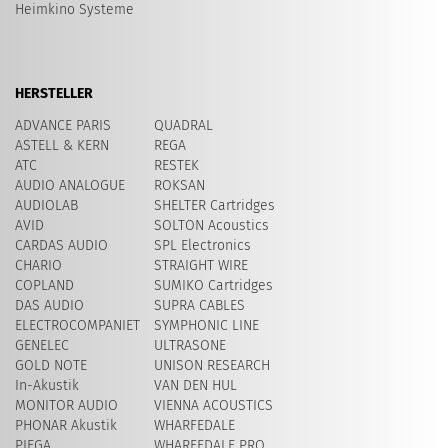
Heimkino Systeme
HERSTELLER
ADVANCE PARIS
QUADRAL
ASTELL & KERN
REGA
ATC
RESTEK
AUDIO ANALOGUE
ROKSAN
AUDIOLAB
SHELTER Cartridges
AVID
SOLTON Acoustics
CARDAS AUDIO
SPL Electronics
CHARIO
STRAIGHT WIRE
COPLAND
SUMIKO Cartridges
DAS AUDIO
SUPRA CABLES
ELECTROCOMPANIET
SYMPHONIC LINE
GENELEC
ULTRASONE
GOLD NOTE
UNISON RESEARCH
In-Akustik
VAN DEN HUL
MONITOR AUDIO
VIENNA ACOUSTICS
PHONAR Akustik
WHARFEDALE
PIEGA
WHARFEDALE PRO