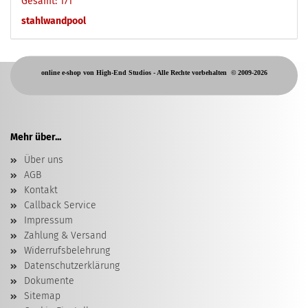
Gesamt: 171
stahlwandpool
online e-shop von High-End Studios -
Alle Rechte vorbehalten
© 2009-2026
Mehr über...
Über uns
AGB
Kontakt
Callback Service
Impressum
Zahlung & Versand
Widerrufsbelehrung
Datenschutzerklärung
Dokumente
Sitemap