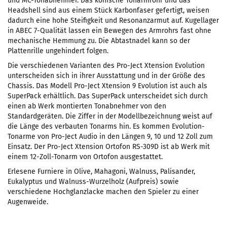
und MC-Tonabnehmer. Das konische Tonarmrohr und das
Headshell sind aus einem Stück Karbonfaser gefertigt, weisen
dadurch eine hohe Steifigkeit und Resonanzarmut auf. Kugellager
in ABEC 7-Qualität lassen ein Bewegen des Armrohrs fast ohne
mechanische Hemmung zu. Die Abtastnadel kann so der
Plattenrille ungehindert folgen.
Die verschiedenen Varianten des Pro-Ject Xtension Evolution
unterscheiden sich in ihrer Ausstattung und in der Größe des
Chassis. Das Modell Pro-Ject Xtension 9 Evolution ist auch als
SuperPack erhältlich. Das SuperPack unterscheidet sich durch
einen ab Werk montierten Tonabnehmer von den
Standardgeräten. Die Ziffer in der Modellbezeichnung weist auf
die Länge des verbauten Tonarms hin. Es kommen Evolution-
Tonarme von Pro-Ject Audio in den Längen 9, 10 und 12 Zoll zum
Einsatz. Der Pro-Ject Xtension Ortofon RS-309D ist ab Werk mit
einem 12-Zoll-Tonarm von Ortofon ausgestattet.
Erlesene Furniere in Olive, Mahagoni, Walnuss, Palisander,
Eukalyptus und Walnuss-Wurzelholz (Aufpreis) sowie
verschiedene Hochglanzlacke machen den Spieler zu einer
Augenweide.