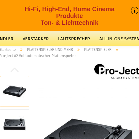
Hi-Fi, High-End, Home Cinema
Produkte
Ton- & Lichttechnik
ANDLER
VERSTARKER
LAUTSPRECHER
ALL-IN-ONE SYSTE
»
»
»
Startseite
PLATTENSPIELER UND MEHR
PLATTENSPIELER
Pro-Ject A2 Vollautomatischer Plattenspieler