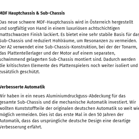
MDF Hauptchassis & Sub-Chassis
Das neue schwere MDF-Hauptchassis wird in Österreich hergestellt
und sorgfältig von Hand in einem luxuriösen achtschichtigen
mattschwarzen Finish lackiert. Es bietet eine sehr stabile Basis für da
Sub-Chassis und reduziert Hohlräume, um Resonanzen zu vermeiden.
Der A2 verwendet eine Sub-Chassis-Konstruktion, bei der der Tonarm,
das Plattentellerlager und der Motor auf einem separaten,
schwimmend gelagerten Sub-Chassis montiert sind. Dadurch werden
die kritischsten Elemente des Plattenspielers noch weiter isoliert und
zusätzlich geschützt.
Verbesserte Automatik
Wir haben in ein neues Aluminiumdruckguss-Abdeckung für das
gesamte Sub-Chassis und die mechanische Automatik investiert. Wir
wollten Kunststoffteile der originalen deutschen Automatik so weit wi
möglich vermeiden. Dies ist das erste Mal in den 50 Jahren der
Automatik, dass das ursprüngliche deutsche Design eine derartige
Verbesserung erfährt.