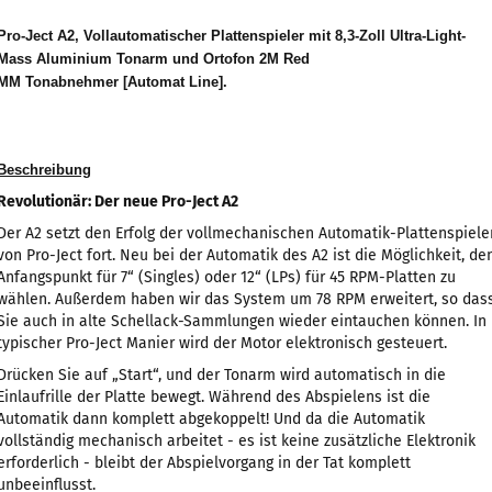
Pro-Ject A2, Vollautomatischer Plattenspieler mit 8,3-Zoll Ultra-Light-
Mass Aluminium Tonarm und Ortofon 2M Red
MM Tonabnehmer [Automat Line].
Beschreibung
Revolutionär: Der neue Pro-Ject A2
Der A2 setzt den Erfolg der vollmechanischen Automatik-Plattenspiele
von Pro-Ject fort. Neu bei der Automatik des A2 ist die Möglichkeit, de
Anfangspunkt für 7“ (Singles) oder 12“ (LPs) für 45 RPM-Platten zu
wählen. Außerdem haben wir das System um 78 RPM erweitert, so das
Sie auch in alte Schellack-Sammlungen wieder eintauchen können. In
typischer Pro-Ject Manier wird der Motor elektronisch gesteuert.
Drücken Sie auf „Start“, und der Tonarm wird automatisch in die
Einlaufrille der Platte bewegt. Während des Abspielens ist die
Automatik dann komplett abgekoppelt! Und da die Automatik
vollständig mechanisch arbeitet - es ist keine zusätzliche Elektronik
erforderlich - bleibt der Abspielvorgang in der Tat komplett
unbeeinflusst.