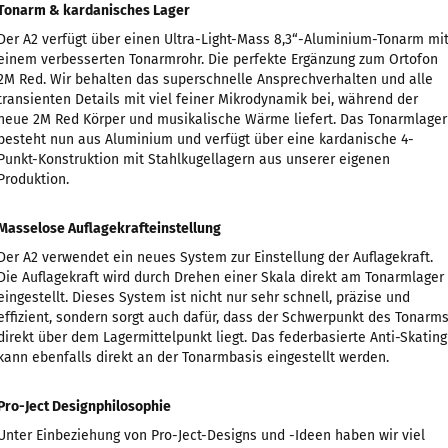
Tonarm & kardanisches Lager
Der A2 verfügt über einen Ultra-Light-Mass 8,3“-Aluminium-Tonarm mi
einem verbesserten Tonarmrohr. Die perfekte Ergänzung zum Ortofon
2M Red. Wir behalten das superschnelle Ansprechverhalten und alle
transienten Details mit viel feiner Mikrodynamik bei, während der
neue 2M Red Körper und musikalische Wärme liefert. Das Tonarmlager
besteht nun aus Aluminium und verfügt über eine kardanische 4-
Punkt-Konstruktion mit Stahlkugellagern aus unserer eigenen
Produktion.
Masselose Auflagekrafteinstellung
Der A2 verwendet ein neues System zur Einstellung der Auflagekraft.
Die Auflagekraft wird durch Drehen einer Skala direkt am Tonarmlager
eingestellt. Dieses System ist nicht nur sehr schnell, präzise und
effizient, sondern sorgt auch dafür, dass der Schwerpunkt des Tonarm
direkt über dem Lagermittelpunkt liegt. Das federbasierte Anti-Skating
kann ebenfalls direkt an der Tonarmbasis eingestellt werden.
Pro-Ject Designphilosophie
Unter Einbeziehung von Pro-Ject-Designs und -Ideen haben wir viel