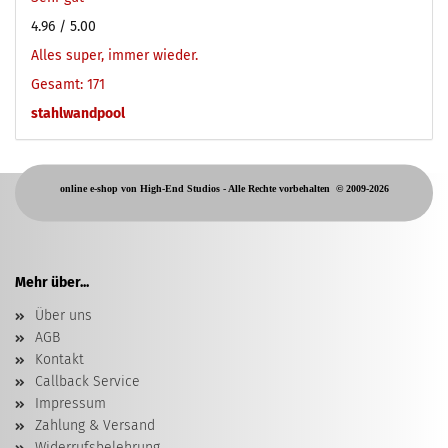
4.96
/ 5.00
Alles super, immer wieder.
Gesamt: 171
stahlwandpool
online e-shop von High-End Studios -
Alle Rechte vorbehalten
© 2009-2026
Mehr über...
Über uns
AGB
Kontakt
Callback Service
Impressum
Zahlung & Versand
Widerrufsbelehrung