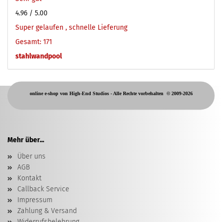
4.96
/ 5.00
Super gelaufen , schnelle Lieferung
Gesamt: 171
stahlwandpool
online e-shop von High-End Studios -
Alle Rechte vorbehalten
© 2009-2026
Mehr über...
Über uns
AGB
Kontakt
Callback Service
Impressum
Zahlung & Versand
Widerrufsbelehrung