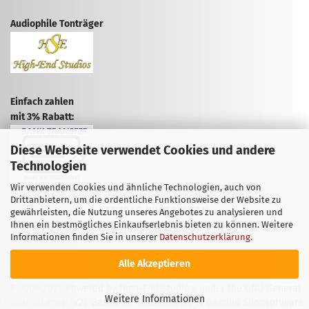
Audiophile Tonträger
Einfach zahlen
mit 3% Rabatt:
Diese Webseite verwendet Cookies und andere
Technologien
Wir verwenden Cookies und ähnliche Technologien, auch von
Drittanbietern, um die ordentliche Funktionsweise der Website zu
VERTRAG WIDERRUFEN
gewährleisten, die Nutzung unseres Angebotes zu analysieren und
Ihnen ein bestmögliches Einkaufserlebnis bieten zu können. Weitere
WIDERRUFSRECHT
Informationen finden Sie in unserer
Datenschutzerklärung
.
Alle Akzeptieren
© 2009-2026 Powered by High-End Studios, under the GNU General
Weitere Informationen
Public License (V2). Based on: xt:Commerce & Gambio Shopsoftware.