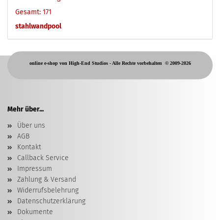
Gesamt: 171
stahlwandpool
online e-shop von High-End Studios -
Alle Rechte vorbehalten
© 2009-2026
Mehr über...
Über uns
AGB
Kontakt
Callback Service
Impressum
Zahlung & Versand
Widerrufsbelehrung
Datenschutzerklärung
Dokumente