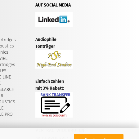
AUF SOCIAL MEDIA
Audiophile
rtridges
oustics
Tonträger
onics
WIRE
tridges
LES
 LINE
Einfach zahlen
E
mit 3% Rabatt:
SEARCH
UL
OUSTICS
LE
LE PRO
VERTRAG WIDERRUFEN
WIDERRUFSRECHT