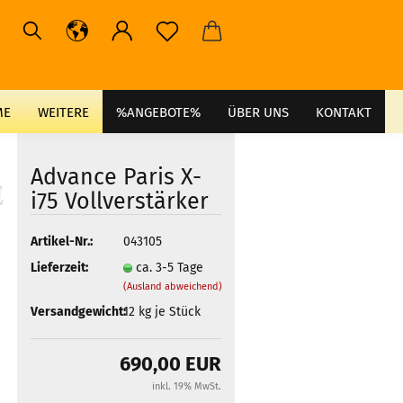
ME
WEITERE
%ANGEBOTE%
ÜBER UNS
KONTAKT
Advance Paris X-
i75 Vollverstärker
Artikel-Nr.:
043105
Lieferzeit:
ca. 3-5 Tage
(Ausland abweichend)
Versandgewicht:
12
kg je Stück
690,00 EUR
inkl. 19% MwSt.