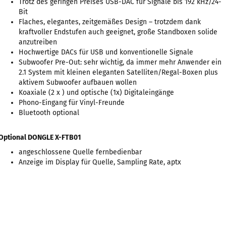
Trotz des geringen Preises USB-DAC für Signale bis 192 kHz/24-
Bit
Flaches, elegantes, zeitgemäßes Design – trotzdem dank
kraftvoller Endstufen auch geeignet, große Standboxen solide
anzutreiben
Hochwertige DACs für USB und konventionelle Signale
Subwoofer Pre-Out: sehr wichtig, da immer mehr Anwender ein
2.1 System mit kleinen eleganten Satelliten/Regal-Boxen plus
aktivem Subwoofer aufbauen wollen
Koaxiale (2 x ) und optische (1x) Digitaleingänge
Phono-Eingang für Vinyl-Freunde
Bluetooth optional
Optional DONGLE X-FTB01
angeschlossene Quelle fernbedienbar
Anzeige im Display für Quelle, Sampling Rate, aptx