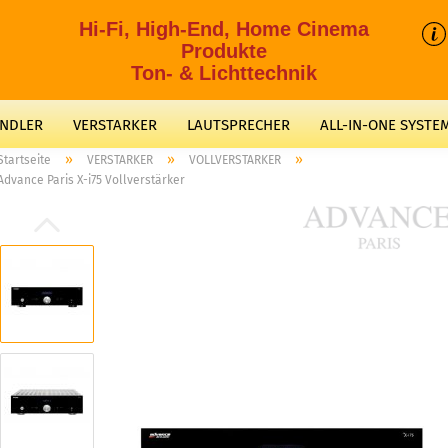
Hi-Fi, High-End, Home Cinema
Produkte
Ton- & Lichttechnik
ANDLER
VERSTARKER
LAUTSPRECHER
ALL-IN-ONE SYSTE
»
»
»
Startseite
VERSTARKER
VOLLVERSTARKER
Advance Paris X-i75 Vollverstärker