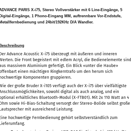
ADVANCE PARIS X-i75, Stereo Vollverstärker mit 6 Line-Eingänge, 5
Digital-Eingänge, 1 Phono-Eingang MM, auftrennbare Vor-Endstufe,
Metallfernbedienung und 24bit/192KHz D/A Wandler.
Beschreibung
Der Advance Acoustic X-i75 überzeugt mit äußeren und inneren
Werten. Die Front begeistert mit edlem Acryl, die Bedienelemente sin
aus massivem Aluminium gefertigt. Ein Blick «unter die Haube»
offenbart einen mächtigen Ringkerntrafo um den herum sich
hochwertige Komponenten gruppieren.
Wie der große Bruder X-i105 verfügt auch der X-i75 über vielfältigste
Anschlussmöglichkeiten, sowohl digital als auch analog, und ein
optional erhältliches Bluetooth-Modul (X-FTB01). Mit 2x 110 Watt an 4
Ohm sowie Hi-Bias-Schaltung versorgt der Stereo-Bolide selbst große
Lautsprecher mit ausreichend Leistung.
Eine hochwertige Fernbedienung gehört selbstverständlich zum
Lieferumfang.