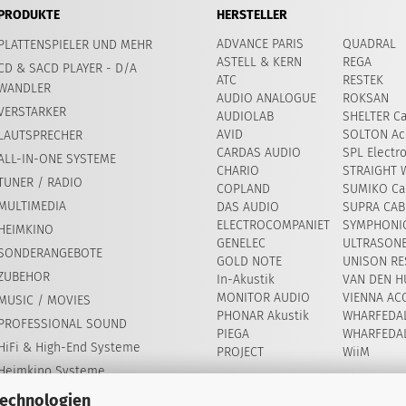
PRODUKTE
HERSTELLER
ADVANCE PARIS
QUADRAL
PLATTENSPIELER UND MEHR
ASTELL & KERN
REGA
CD & SACD PLAYER - D/A
ATC
RESTEK
WANDLER
AUDIO ANALOGUE
ROKSAN
VERSTARKER
AUDIOLAB
SHELTER Ca
AVID
SOLTON Ac
LAUTSPRECHER
CARDAS AUDIO
SPL Electr
ALL-IN-ONE SYSTEME
CHARIO
STRAIGHT 
TUNER / RADIO
COPLAND
SUMIKO Car
MULTIMEDIA
DAS AUDIO
SUPRA CAB
ELECTROCOMPANIET
SYMPHONIC
HEIMKINO
GENELEC
ULTRASON
SONDERANGEBOTE
GOLD NOTE
UNISON RE
ZUBEHOR
In-Akustik
VAN DEN H
MONITOR AUDIO
VIENNA AC
MUSIC / MOVIES
PHONAR Akustik
WHARFEDA
PROFESSIONAL SOUND
PIEGA
WHARFEDA
HiFi & High-End Systeme
PROJECT
WiiM
Heimkino Systeme
Technologien