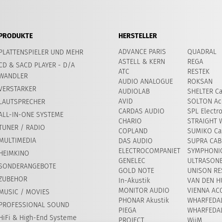
PRODUKTE
HERSTELLER
ADVANCE PARIS
QUADRAL
PLATTENSPIELER UND MEHR
ASTELL & KERN
REGA
CD & SACD PLAYER - D/A
ATC
RESTEK
WANDLER
AUDIO ANALOGUE
ROKSAN
VERSTARKER
AUDIOLAB
SHELTER Ca
AVID
SOLTON Ac
LAUTSPRECHER
CARDAS AUDIO
SPL Electr
ALL-IN-ONE SYSTEME
CHARIO
STRAIGHT 
TUNER / RADIO
COPLAND
SUMIKO Car
MULTIMEDIA
DAS AUDIO
SUPRA CAB
ELECTROCOMPANIET
SYMPHONIC
HEIMKINO
GENELEC
ULTRASON
SONDERANGEBOTE
GOLD NOTE
UNISON RE
ZUBEHOR
In-Akustik
VAN DEN H
MONITOR AUDIO
VIENNA AC
MUSIC / MOVIES
PHONAR Akustik
WHARFEDA
PROFESSIONAL SOUND
PIEGA
WHARFEDA
HiFi & High-End Systeme
PROJECT
WiiM