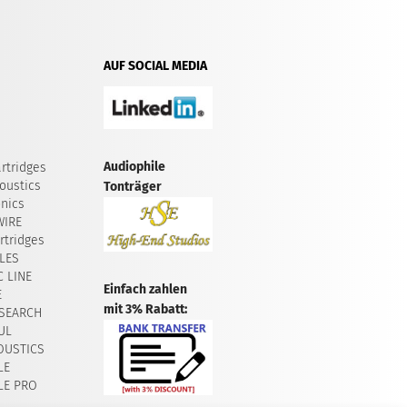
AUF SOCIAL MEDIA
Audiophile
rtridges
oustics
Tonträger
onics
WIRE
tridges
LES
 LINE
Einfach zahlen
E
mit 3% Rabatt:
SEARCH
UL
OUSTICS
LE
LE PRO