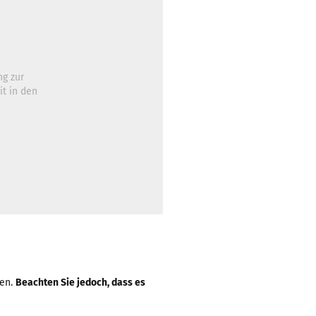
ng zur
t in den
gen.
Beachten Sie jedoch, dass es